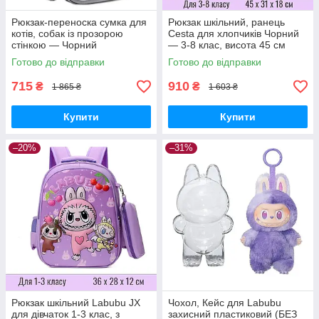
Рюкзак-переноска сумка для
Рюкзак шкільний, ранець
котів, собак із прозорою
Cesta для хлопчиків Чорний
стінкою — Чорний
— 3-8 клас, висота 45 см
Готово до відправки
Готово до відправки
715
910
₴
₴
1 865 ₴
1 603 ₴
Купити
Купити
–20%
–31%
Рюкзак шкільний Labubu JX
Чохол, Кейс для Labubu
для дівчаток 1-3 клас, з
захисний пластиковий (БЕЗ