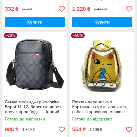
висота 40 см
332
1 220
₴
₴
389 ₴
2 466 ₴
Купити
Купити
–28%
–50%
Сумка месенджер чоловіча
Рюкзак-переноска з
Bopai 11-12, барсетка через
Картинкою сумка для котів,
плече, крос боді — Чорний
собак із прозорою стінкою —
Жовтий
Готово до відправки
Готово до відправки
986
554
₴
₴
1 369 ₴
1 109 ₴