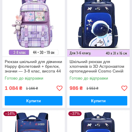
Рюкзак шкільний для дівчинки
Шкільний рюкзак для
Happy фіолетовий + брелок,
хлопчиків із 3D Астронавтом
значки — 3-8 клас, висота 44
ортопедичний Cosmo Синій
см
— 3-6 клас, висота 40 см
Готово до відправки
Готово до відправки
1 084
986
₴
₴
1 166 ₴
1 553 ₴
Купити
Купити
–14%
–37%