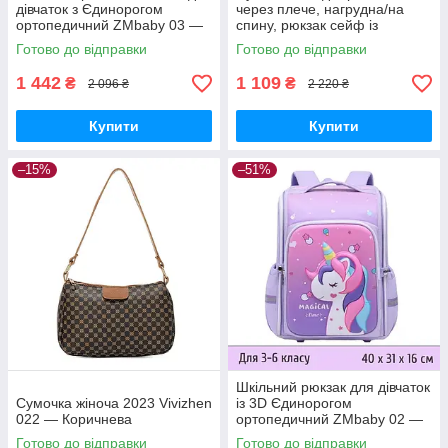
дівчаток з Єдинорогом
через плече, нагрудна/на
ортопедичний ZMbaby 03 —
спину, рюкзак сейф із
Рожевий — 1-3 клас, висота
кодовим замком на одну
Готово до відправки
Готово до відправки
36 см
лямку
1 442
1 109
₴
₴
2 096 ₴
2 220 ₴
Купити
Купити
–15%
–51%
Шкільний рюкзак для дівчаток
Сумочка жіноча 2023 Vivizhen
із 3D Єдинорогом
022 — Коричнева
ортопедичний ZMbaby 02 —
Фіолетовий — 3-6 клас,
Готово до відправки
Готово до відправки