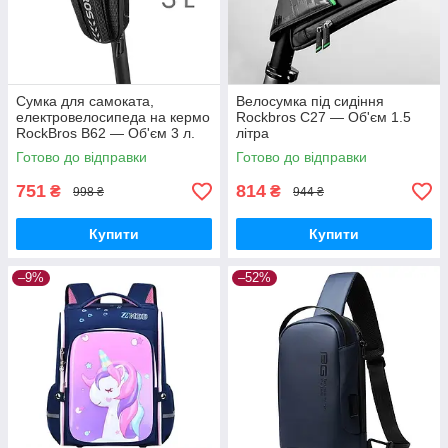
Сумка для самоката,
Велосумка під сидіння
електровелосипеда на кермо
Rockbros C27 — Об'єм 1.5
RockBros B62 — Об'єм 3 л.
літра
28,5×14×11
Готово до відправки
Готово до відправки
751
814
₴
₴
998 ₴
944 ₴
Купити
Купити
–9%
–52%