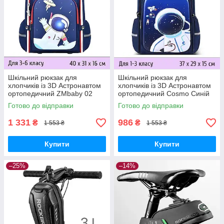
Шкільний рюкзак для
Шкільний рюкзак для
хлопчиків із 3D Астронавтом
хлопчиків із 3D Астронавтом
ортопедичний ZMbaby 02
ортопедичний Cosmo Синій
Синій — 3-6 клас, висота 40
— 1-3 клас, висота 37 см
Готово до відправки
Готово до відправки
см
1 331
986
₴
₴
1 553 ₴
1 553 ₴
Купити
Купити
–25%
–14%