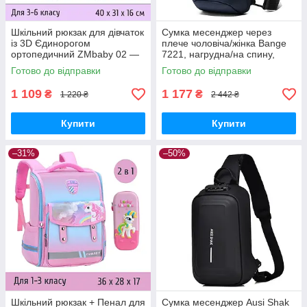
Шкільний рюкзак для дівчаток
Сумка месенджер через
із 3D Єдинорогом
плече чоловіча/жінка Bange
ортопедичний ZMbaby 02 —
7221, нагрудна/на спину,
Синій — 3-6 клас, висота 40
рюкзак на одну лямку з USB
Готово до відправки
Готово до відправки
см
1 109
1 177
₴
₴
1 220 ₴
2 442 ₴
Купити
Купити
–31%
–50%
Шкільний рюкзак + Пенал для
Сумка месенджер Ausi Shak