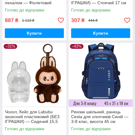
пеналом — Фіолетовий
ІГРАШКИ) — Стоячий 17 см
Macaron/Energy
Готово до відправки
Готово до відправки
887
307
₴
₴
1 110 ₴
444 ₴
Купити
Купити
–31%
–43%
Чохол, Кейс для Labubu
Рюкзак шкільний, ранець
захисний пластиковий (БЕЗ
Cesta для хлопчиків Синій —
ІГРАШКИ) — Сидячий 15,5
3-8 клас, висота 45 см
см Have a Seat
Готово до відправки
Готово до відправки