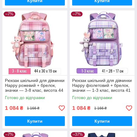
Купити
Купити
–7%
–7%
Рюкзак шкільний для дівчинки
Рюкзак шкільний для дівчинки
Happy рожевий + брелок,
Happy фіолетовий + брелок,
значки — 3-8 клас, висота 44
значки — 1-3 клас, висота 41
см
см
Готово до відправки
Готово до відправки
1 084
1 084
₴
₴
1 166 ₴
1 166 ₴
Купити
Купити
–7%
–37%