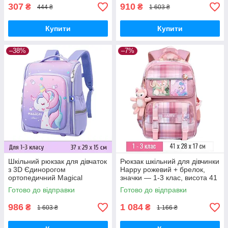
307
910
₴
₴
444 ₴
1 603 ₴
Купити
Купити
–38%
–7%
Шкільний рюкзак для дівчаток
Рюкзак шкільний для дівчинки
з 3D Єдинорогом
Happy рожевий + брелок,
ортопедичний Magical
значки — 1-3 клас, висота 41
Фіолетовий — 1-3 клас,
см
Готово до відправки
Готово до відправки
висота 37 см
986
1 084
₴
₴
1 603 ₴
1 166 ₴