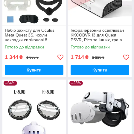
Набір захисту для Oculus
Інфрачервоний освітлювач
Meta Quest 3S, чохли
KKCOBVR I3 для Quest,
накладки силіконові 8
PSVR, Pico та інших, гра в
предметів
темряві + Акумулятор 3400
Готово до відправки
Готово до відправки
Mah
1 344
1 714
₴
₴
1 665 ₴
2 220 ₴
Купити
Купити
–64%
–23%