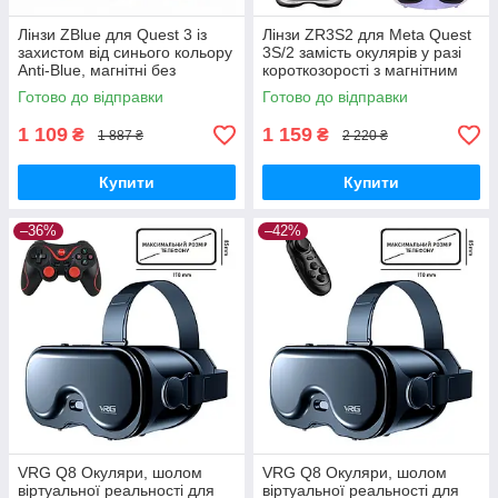
Лінзи ZBlue для Quest 3 із
Лінзи ZR3S2 для Meta Quest
захистом від синього кольору
3S/2 замість окулярів у разі
Anti-Blue, магнітні без
короткозорості з магнітним
діоптрій
кріпленням, Anti Blue —
Готово до відправки
Готово до відправки
L:-4.0D R:-4.0D
1 109
1 159
₴
₴
1 887 ₴
2 220 ₴
Купити
Купити
–36%
–42%
VRG Q8 Окуляри, шолом
VRG Q8 Окуляри, шолом
віртуальної реальності для
віртуальної реальності для