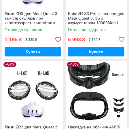
Лінзи ZR3 для Meta Quest 3
BoboVR S3 Pro кріплення для
замість окулярів при
Meta Quest 3, 3S з
короткозорості з магнітним
акумулятором 10000Mah і
кріпленням, Anti Blue —
кондиціонером
Готово до відправки
Готово до відправки
L:-5.0D R:-5.0D
1 195
5 993
₴
₴
3 330 ₴
7 769 ₴
Купити
Купити
–64%
–40%
Лінзи ZR3 для Meta Quest 3
Накладка на обличчя AMVR