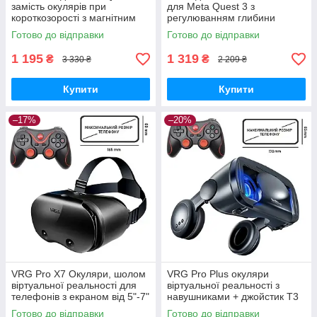
замість окулярів при
для Meta Quest 3 з
короткозорості з магнітним
регулюванням глибини
кріпленням, Anti Blue —
(зручна для окулярів)
Готово до відправки
Готово до відправки
L:-1.0D R:-1.0D
1 195
1 319
₴
₴
3 330 ₴
2 209 ₴
Купити
Купити
–17%
–20%
VRG Pro X7 Окуляри, шолом
VRG Pro Plus окуляри
віртуальної реальності для
віртуальної реальності з
телефонів з екраном від 5"-7"
навушниками + джойстик T3
+ джойстик T3
Готово до відправки
Готово до відправки