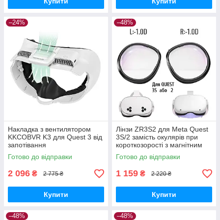
Купити
Купити
–24%
–48%
Накладка з вентилятором
Лінзи ZR3S2 для Meta Quest
KKCOBVR K3 для Quest 3 від
3S/2 замість окулярів при
запотівання
короткозорості з магнітним
кріпленням, Anti Blue —
Готово до відправки
Готово до відправки
L:-1.0D
2 096
1 159
₴
₴
2 775 ₴
2 220 ₴
Купити
Купити
–48%
–48%