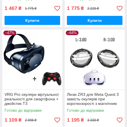
1 467
1 775
₴
₴
1 775 ₴
2 220 ₴
Купити
Купити
–47%
–64%
VRG Pro окуляри віртуальної
Лінзи ZR3 для Meta Quest 3
реальності для смартфона +
замість окулярів при
джойстик T3
короткозорості з магнітним
кріпленням, Anti Blue —
Готово до відправки
Готово до відправки
L:-3.0D R:-3.0D
1 109
1 195
₴
₴
2 096 ₴
3 330 ₴