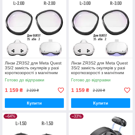
Лінзи ZR3S2 для Meta Quest
Лінзи ZR3S2 для Meta Quest
3S/2 замість окулярів у разі
3S/2 замість окулярів у разі
короткозорості з магнітним
короткозорості з магнітним
кріпленням, Anti Blue —
кріпленням, Anti Blue —
Готово до відправки
Готово до відправки
L:-2.0D
L:-3.0D
1 159
1 159
₴
₴
2 220 ₴
2 220 ₴
Купити
Купити
–64%
–33%