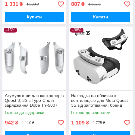
1 331
887
₴
₴
1 998 ₴
1 332 ₴
Купити
Купити
–15%
–38%
Акумулятори для контролерів
Накладка на обличчя з
Quest 3, 3S з Type-C для
вентиляцією для Meta Quest
заряджання Dobe TY-5807
3S від запотівання, бренд
Startrc Games
Готово до відправки
Готово до відправки
942
1 109
₴
₴
1 110 ₴
1 775 ₴