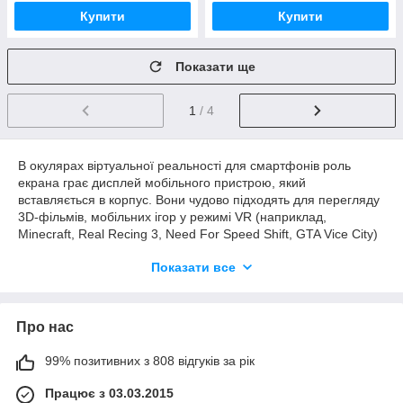
Купити
Купити
Показати ще
1
/ 4
В окулярах віртуальної реальності для смартфонів роль
екрана грає дисплей мобільного пристрою, який
вставляється в корпус. Вони чудово підходять для перегляду
3D-фільмів, мобільних ігор у режимі VR (наприклад,
Minecraft, Real Recing 3, Need For Speed Shift, GTA Vice City)
та комп’ютерних додатків із тривимірним зображенням. В
Показати все
категорії, крім окуляр VR предаставлені ще додаткові
аксесуари для Oculus Quest 2.
Про нас
99% позитивних з 808 відгуків за рік
Працює з 03.03.2015