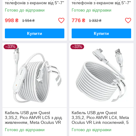
телефонів з екраном від 5"-7"
телефонів з екраном від 5"-7"
+ джойстик T3
+ пульт
Готово до відправки
Готово до відправки
998
776
₴
₴
1 554 ₴
1 332 ₴
Купити
Купити
–33%
–33%
Кабель USB для Quest
Кабель USB для Quest
3,3S,2, Pico AMVR LC5 з дод.
3,3S,2, Pico AMVR LC4, Meta
живленням, Meta Oculus VR
Oculus VR Link посилений, 5
Link посилений
м
Готово до відправки
Готово до відправки