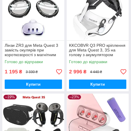
Лінзи ZR3 для Meta Quest 3
KKCOBVR Q3 PRO кріплення
замість окулярів при
для Meta Quest 3, 3S на
короткозорості з магнітним
голову з акумулятором
кріпленням, Anti Blue —
10000Mah
Готово до відправки
Готово до відправки
L:-1.5D R:-1.5D
1 195
2 996
₴
₴
3 330 ₴
4 440 ₴
Купити
Купити
–19%
–23%