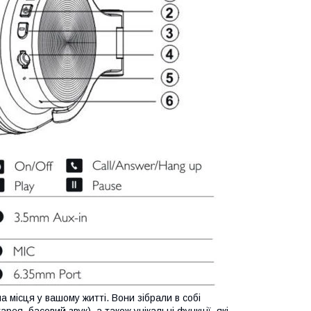
 місця у вашому житті. Вони зібрали в собі
ея, басовий звук), а також унікальні функції, які