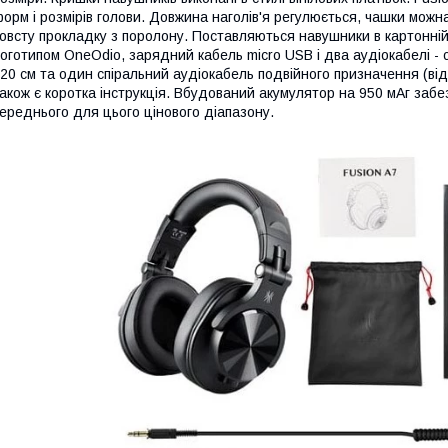
орм і розмірів голови. Довжина наголів'я регулюється, чашки можна
овсту прокладку з поролону. Поставляються навушники в картонній 
оготипом OneOdio, зарядний кабель micro USB і два аудіокабелі 
20 см та один спіральний аудіокабель подвійного призначення (від
акож є коротка інструкція. Вбудований акумулятор на 950 мАг заб
ереднього для цього цінового діапазону.