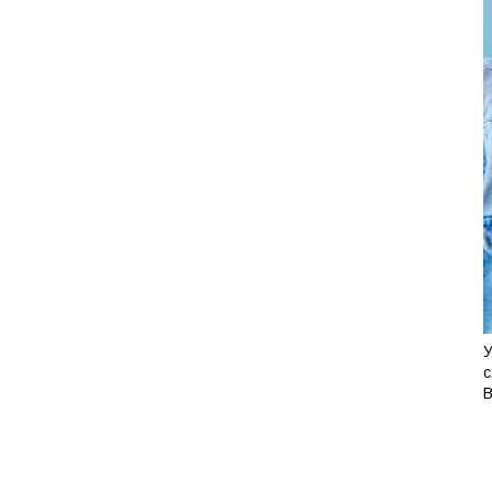
У
с
B