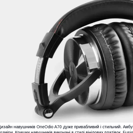
изайн навушників OneOdio A70 дуже привабливий і стильний. Амб
озміри. Кришки навушників виконані в стилі вінілових платівок. Fusio