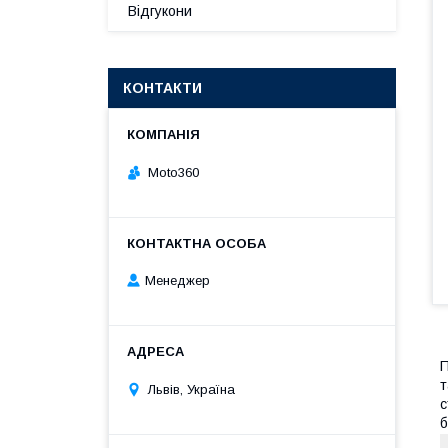
Відгукони
КОНТАКТИ
Moto360
Менеджер
П
т
Львів, Україна
с
б