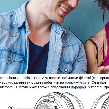
правління Oneodio Fusion A70 просте. Всі кнопки фізичні (сенсорно
хему управління ви можете побачити на малюнку нижче. Слід пам'я
luetooth. В навушниках також є вбудований
мікрофон
. Мікрофон пр