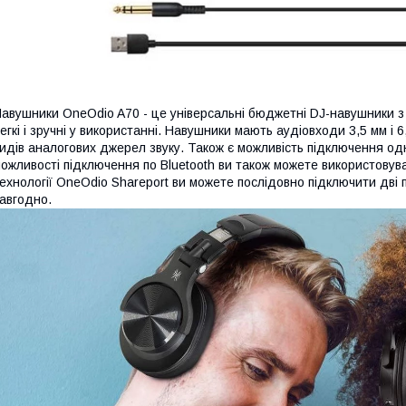
авушники OneOdio A70 - це універсальні бюджетні DJ-навушники з
егкі і зручні у використанні. Навушники мають аудіовходи 3,5 мм і 6
идів аналогових джерел звуку. Також є можливість підключення о
ожливості підключення по Bluetooth ви також можете використовува
ехнології OneOdio Shareport ви можете послідовно підключити дві 
авгодно.