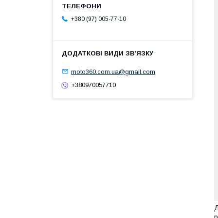
+380 (97) 005-77-10
moto360.com.ua@gmail.com
+380970057710
Д
р