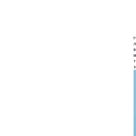
Н
л
в
м
т
з