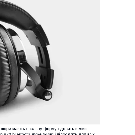
ушюри мають овальну форму і досить великі
n A70 bluetooth дуже гнучкі і підходять для всіх