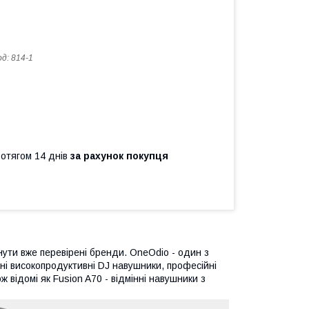
од:
814-1
ротягом 14 днів
за рахунок покупця
нути вже перевірені бренди. OneOdio - один з
ьні високопродуктивні DJ навушники, професійні
 відомі як Fusion A70 - відмінні навушники з