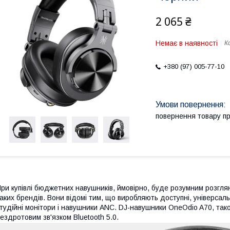
2 065 ₴
Немає в наявності
К
+380 (97) 005-77-10
повернення товару п
ри купівлі бюджетних навушників, ймовірно, буде розумним розгля
аких брендів. Вони відомі тим, що виробляють доступні, універсал
тудійні монітори і навушники ANC. DJ-навушники OneOdio A70, також
ездротовим зв'язком Bluetooth 5.0.