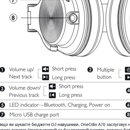
кщо ви шукаєте бюджетні DJ-навушники, OneOdio A70 заслуговує на
агато переваг (провідниковий та бездротовий режими, потужна батар