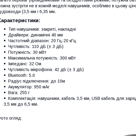
ожна зустріти не в кожній моделі навушників, особливо в цьому ціно
удіовходи (3,5 мм і 6,35 мм.
Характеристики:
Тип навушників: закриті, накладні
Драйвери: динамічні 40 мм
Частотний діапазон: 20 Гц-20 кГц
Чутливість: 110 дБ (± 3 дБ)
Потужність: 30 мВт
Максимальна потужність: 300 мВт
Імпеданс: 32 Ом
Чутливість мікрофона: 42 дБ (± 3 дБ)
Bluetooth: 5.0
Радіус підключення: до 10м
Акумулятор: 950 мАг
Вага: 255 г
Комплектація: навушники, кабель 3,5 мм, USB кабель для заря
3,5 мм до 6,5 мм.
ото огляд: