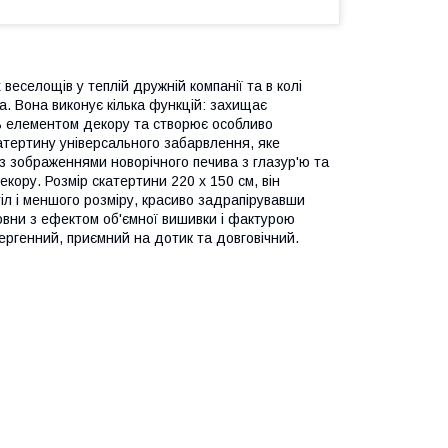
еселощів у теплій дружній компанії та в колі
а. Вона виконує кілька функцій: захищає
ь елементом декору та створює особливо
атертину універсального забарвлення, яке
и із зображеннями новорічного печива з глазур'ю та
кору. Розмір скатертини 220 х 150 см, він
тіл і меншого розміру, красиво задрапірувавши
овни з ефектом об'ємної вишивки і фактурою
ергенний, приємний на дотик та довговічний.