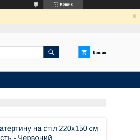
Кошик
Кошик
атертину на стіл 220х150 см
ість - Червоний