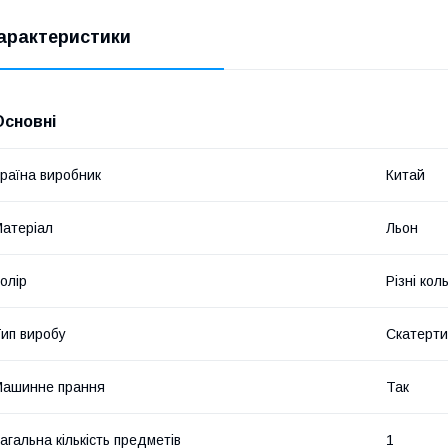
арактеристики
Основні
раїна виробник
Китай
атеріал
Льон
олір
Різні кол
ип виробу
Скатерт
Машинне прання
Так
агальна кількість предметів
1