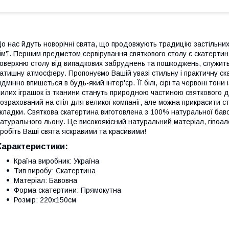
о нас йдуть новорічні свята, що продовжують традицію застільних в
ім'ї. Першим предметом сервірування святкового столу є скатертин
оверхню столу від випадкових забруднень та пошкоджень, служит
атишну атмосферу. Пропонуємо Вашій увазі стильну і практичну ск
ідмінно впишеться в будь-який інтер'єр. Її білі, сірі та червоні тон
илих іграшок із тканини стануть природною частиною святкового де
озрахований на стіл для великої компанії, але можна прикрасити с
кладки. Святкова скатертина виготовлена з 100% натуральної бав
атурального льону. Це високоякісний натуральний матеріал, гіпоал
робіть Ваші свята яскравими та красивими!
Характеристики:
Країна виробник: Україна
Тип виробу: Скатертина
Матеріал: Бавовна
Форма скатертини: Прямокутна
Розмір: 220х150см