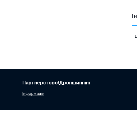
І
Ц
Партнерстово/Дропшиппінг
Інформація