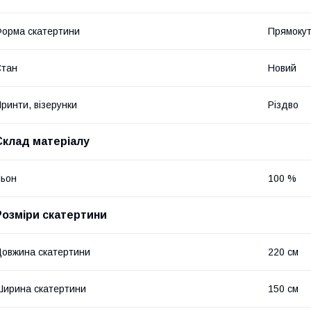
орма скатертини
Прямоку
Стан
Новий
ринти, візерунки
Різдво
Склад матеріалу
ьон
100 %
Розміри скатертини
овжина скатертини
220 см
ирина скатертини
150 см