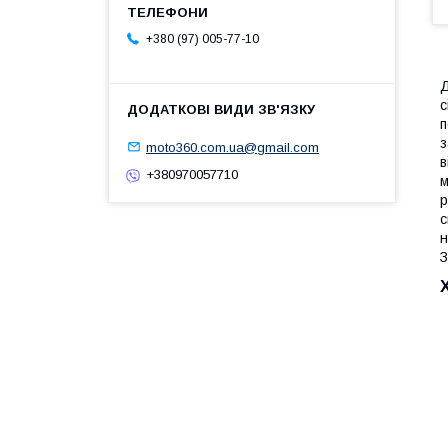
+380 (97) 005-77-10
Д
с
п
з
moto360.com.ua@gmail.com
в
+380970057710
м
р
с
н
З