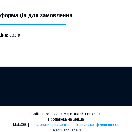
нформація для замовлення
іна:
833 ₴
Сайт створений на маркетплейсі
Prom.ua
Продавець на Bigl.ua
Moto360 |
Поскаржитися на контент
|
Політика конфіденційності
Select Language
▼