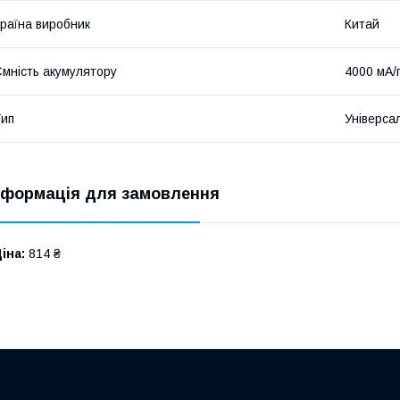
раїна виробник
Китай
мність акумулятору
4000 мА/
ип
Універса
нформація для замовлення
іна:
814 ₴