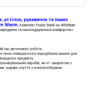
, устілок, рукавичок та інших
em Warm.
Комплект Power Bank на 4000Mah
 заряджені та насолоджуватися комфортом і
ий час автономної роботи.
він легко поміщається в передбачені кишені для
ужорідного предмету.
тронагрівальних виробів, як-от: шкарпетки з
ики, шарфи, взуття з електрообігрівом.