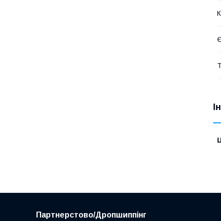
К
Є
Т
І
Ц
Партнерстово/Дропшиппінг