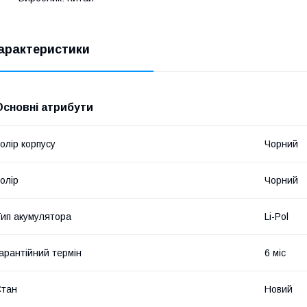
арактеристики
Основні атрибути
олір корпусу
Чорний
олір
Чорний
ип акумулятора
Li-Pol
арантійний термін
6 міс
Стан
Новий