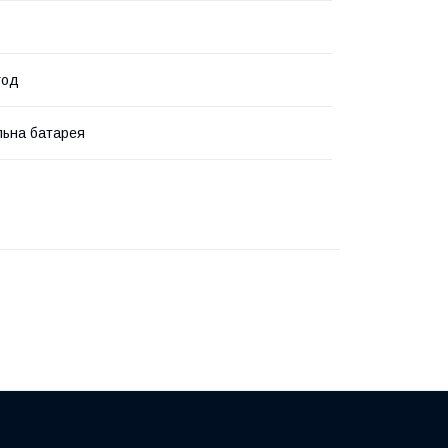
год
льна батарея