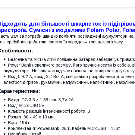
Підходять для більшості шкарпеток із підігрівом
пристроїв. Сумісні з моделями Folem Polar, Fol
асть Вам за потреби швидко поміняти розряджені акумулятори на
езперебійною роботою пристроїв упродовж тривалішого часу.
Особливості:
Безпечна та містка літій-поліменна батарея забезпечує тривал
Power Bank невеликого розміру, його зручно носити із собою, 
акумуляторів. Не заважає під час носіння, не створює відчуття ч
Вхід 5 В/2 А, вихід 3,7 В/2 А, спеціально розроблений для елек
електропідігрівом, рукавички, напульсники, налокітники, наколінн
Характеристики:
Вихід: DC 3.5 × 1,35 mm. 3,7V 2A
Вхід: MicroUSB 5V
Кількість режимів інтенсивності роботи: 3
Розмір: 80 х 49 х 13 мм
Вага: 154 г
Комплектація: PowerBank -2шт. Кабель MicroUSB – 1 шт
Виробник: Китай