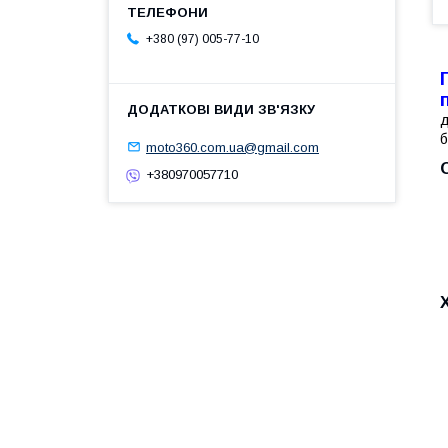
+380 (97) 005-77-10
д
б
moto360.com.ua@gmail.com
+380970057710