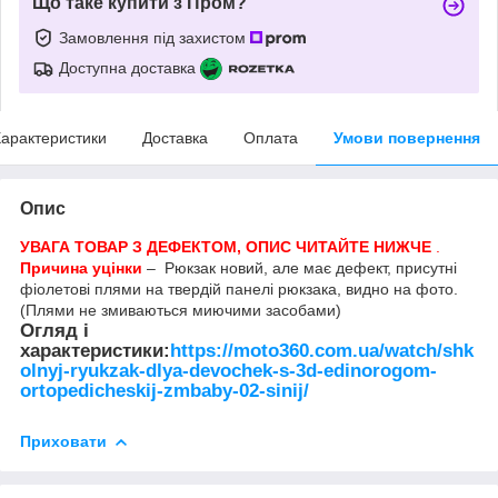
Що таке купити з Пром?
Замовлення під захистом
Доступна доставка
арактеристики
Доставка
Оплата
Умови повернення
Опис
УВАГА ТОВАР З ДЕФЕКТОМ, ОПИС ЧИТАЙТЕ НИЖЧЕ
.
Причина уцінки
– Рюкзак новий, але має дефект, присутні
фіолетові плями на твердій панелі рюкзака, видно на фото.
(Плями не змиваються миючими засобами)
Огляд і
характеристики:
https://moto360.com.ua/watch/shk
olnyj-ryukzak-dlya-devochek-s-3d-edinorogom-
ortopedicheskij-zmbaby-02-sinij/
Приховати