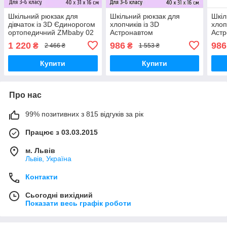
Шкільний рюкзак для
Шкільний рюкзак для
Шкіл
дівчаток із 3D Єдинорогом
хлопчиків із 3D
хлоп
ортопедичний ZMbaby 02
Астронавтом
Аст
— Фіолетовий — 3-6 клас,
ортопедичний Cosmo
орт
1 220
986
986
₴
₴
2 466 ₴
1 553 ₴
висота 40 см
Синій — 3-6 клас, висота
Сині
40 см
37 с
Купити
Купити
Про нас
99% позитивних з 815 відгуків за рік
Працює з 03.03.2015
м. Львів
Львів, Україна
Контакти
Сьогодні вихідний
Показати весь графік роботи