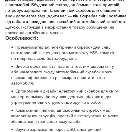
в автомобілі. Вбудований світлодіод блимає, коли пристрій
потребує заряджання. Електричний скребок для очищення
вікон допомагає заощадити час — він зіскребає сніг і розбиває
лід набагато швидше, ніж звичайний автомобільний скребок зі
щіткою.
Інструкція з використання товару розміщена на
пакованні англійською мовою.
Особливості:
Преміумматеріал: електричний скребок для снігу
виготовлений зі спеціального матеріалу ABS, тому він
не подряпає скло без забруднень.
Висока ефективність: навіть із товстим шаром снігу
або намерзлого льоду автомобільний скребок може
швидко, ефективно та рівномірно очистити вікна
автомобіля.
Ергономічний дизайн: електричний скребок для снігу
має ергономічну форму, яка ідеально підходить для
утримування однією рукою, що зручно в роботі.
Компактний і легкий: автомобільний скребок має
компактну конструкцію, простий в експлуатації та може
зберігатися в транспортному засобі.
Зручне заряджання через USB: електричний