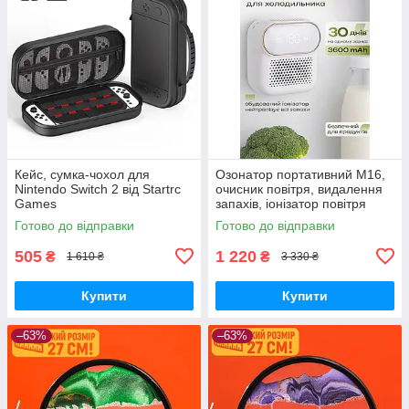
Кейс, сумка-чохол для
Озонатор портативний M16,
Nintendo Switch 2 від Startrc
очисник повітря, видалення
Games
запахів, іонізатор повітря
акумулятор 3600Mah USB
Готово до відправки
Готово до відправки
505
1 220
₴
₴
1 610 ₴
3 330 ₴
Купити
Купити
–63%
–63%