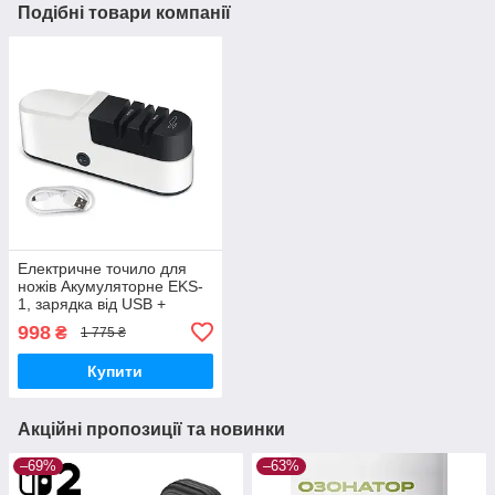
Подібні товари компанії
Електричне точило для
ножів Акумуляторне EKS-
1, зарядка від USB +
запасні шліф-круги
998
₴
1 775 ₴
Купити
Акційні пропозиції та новинки
–69%
–63%