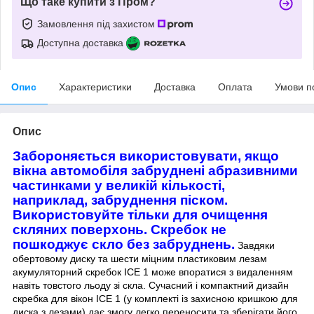
Що таке купити з Пром?
Замовлення під захистом
Доступна доставка
Опис
Характеристики
Доставка
Оплата
Умови п
Опис
Забороняється використовувати, якщо
вікна автомобіля забруднені абразивними
частинками у великій кількості,
наприклад, забруднення піском.
Використовуйте тільки для очищення
скляних поверхонь. Скребок не
пошкоджує скло без забруднень.
Завдяки
обертовому диску та шести міцним пластиковим лезам
акумуляторний скребок ICE 1 може впоратися з видаленням
навіть товстого льоду зі скла. Сучасний і компактний дизайн
скребка для вікон ICE 1 (у комплекті із захисною кришкою для
диска з лезами) дає змогу легко переносити та зберігати його