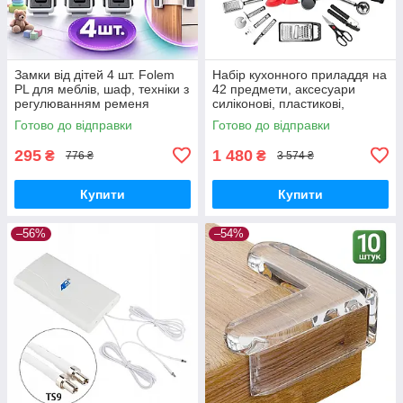
Замки від дітей 4 шт. Folem
Набір кухонного приладдя на
PL для меблів, шаф, техніки з
42 предмети, аксесуари
регулюванням ременя
силіконові, пластикові,
металеві — Чорний
Готово до відправки
Готово до відправки
295
1 480
₴
₴
776 ₴
3 574 ₴
Купити
Купити
–56%
–54%