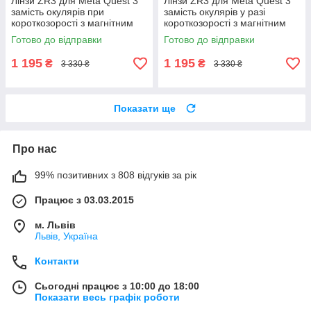
Лінзи ZR3 для Meta Quest 3
Лінзи ZR3 для Meta Quest 3
замість окулярів при
замість окулярів у разі
короткозорості з магнітним
короткозорості з магнітним
кріпленням, Anti Blue —
кріпленням, Anti Blue —
Готово до відправки
Готово до відправки
L:-1.5D R:-1.5D
L:-2.0D R:-2.0D
1 195
1 195
₴
₴
3 330 ₴
3 330 ₴
Показати ще
Про нас
99% позитивних з 808 відгуків за рік
Працює з 03.03.2015
м. Львів
Львів, Україна
Контакти
Сьогодні працює з 10:00 до 18:00
Показати весь графік роботи