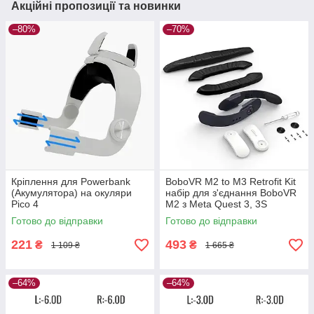
Акційні пропозиції та новинки
–80%
–70%
Кріплення для Powerbank
BoboVR M2 to M3 Retrofit Kit
(Акумулятора) на окуляри
набір для з'єднання BoboVR
Pico 4
M2 з Meta Quest 3, 3S
Готово до відправки
Готово до відправки
221
493
₴
₴
1 109 ₴
1 665 ₴
–64%
–64%