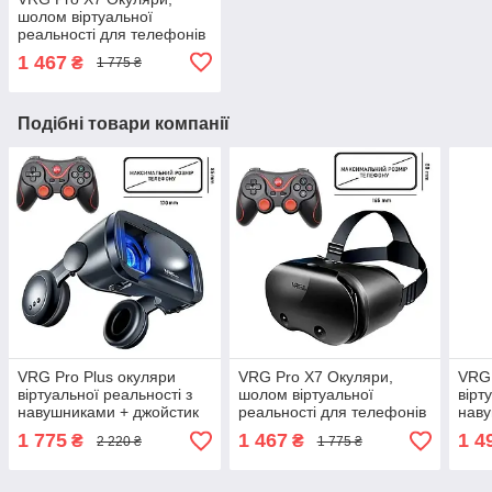
шолом віртуальної
реальності для телефонів
з екраном від 5"-7" +
1 467
₴
1 775 ₴
джойстик T3
Подібні товари компанії
VRG Pro Plus окуляри
VRG Pro X7 Окуляри,
VRG 
віртуальної реальності з
шолом віртуальної
вірт
навушниками + джойстик
реальності для телефонів
наву
T3
з екраном від 5"-7" +
Чор
1 775
1 467
1 4
₴
₴
2 220 ₴
1 775 ₴
джойстик T3