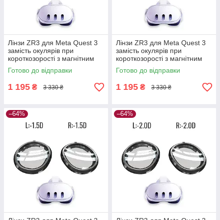
Лінзи ZR3 для Meta Quest 3
Лінзи ZR3 для Meta Quest 3
замість окулярів при
замість окулярів при
короткозорості з магнітним
короткозорості з магнітним
кріпленням, Anti Blue —
кріпленням, Anti Blue —
Готово до відправки
Готово до відправки
L:-1.0D R:-1.0D
L:-5.0D R:-5.0D
1 195
1 195
₴
₴
3 330 ₴
3 330 ₴
–64%
–64%