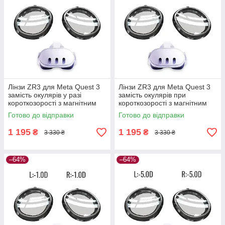
Лінзи ZR3 для Meta Quest 3
Лінзи ZR3 для Meta Quest 3
замість окулярів у разі
замість окулярів при
короткозорості з магнітним
короткозорості з магнітним
кріпленням, Anti Blue —
кріпленням, Anti Blue —
Готово до відправки
Готово до відправки
L:-6.0D R:-6.0D
L:-3.0D R:-3.0D
1 195
1 195
₴
₴
3 330 ₴
3 330 ₴
–64%
–64%