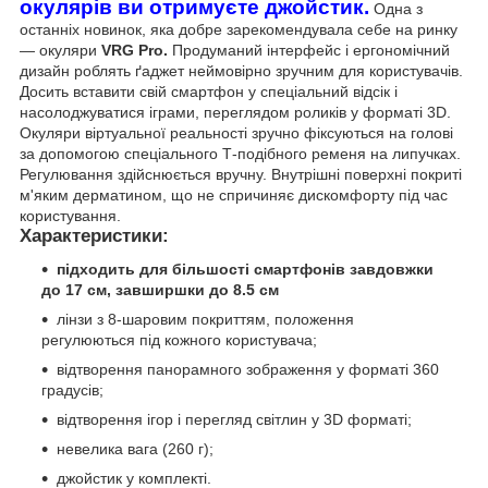
окулярів ви отримуєте джойстик.
Одна з
останніх новинок, яка добре зарекомендувала себе на ринку
— окуляри
VRG Pro.
Продуманий інтерфейс і ергономічний
дизайн роблять ґаджет неймовірно зручним для користувачів.
Досить вставити свій смартфон у спеціальний відсік і
насолоджуватися іграми, переглядом роликів у форматі 3D.
Окуляри віртуальної реальності зручно фіксуються на голові
за допомогою спеціального Т-подібного ременя на липучках.
Регулювання здійснюється вручну. Внутрішні поверхні покриті
м'яким дерматином, що не спричиняє дискомфорту під час
користування.
Характеристики:
підходить для більшості смартфонів завдовжки
до 17 см, завширшки до 8.5 см
лінзи з 8-шаровим покриттям, положення
регулюються під кожного користувача;
відтворення панорамного зображення у форматі 360
градусів;
відтворення ігор і перегляд світлин у 3D форматі;
невелика вага (260 г);
джойстик у комплекті.