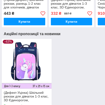
рюкзак, ранець 1-2 клас
рюкзак для дівчаток 1-3
Cest
для хлопчиків, дівчаток
клас, 3D Єдинорогом,
Чорн
м'яка спинка ZMbaby
ортопедичний ZMbaby 02
висо
443
332
910
₴
₴
887 ₴
(101)
— Синій (072)
Купити
Купити
Акційні пропозиції та новинки
–63%
(Дефект-Уцінка) Шкільний
рюкзак для дівчаток 1-3 клас,
3D Єдинорогом,
ортопедичний ZMbaby 02 —