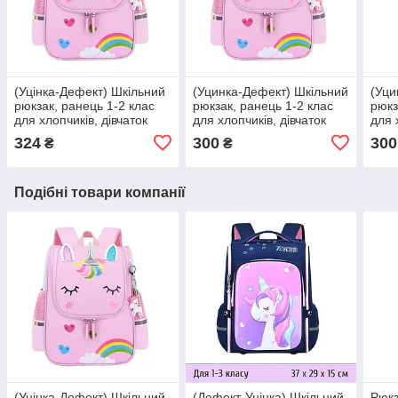
(Уцінка-Дефект) Шкільний
(Уцинка-Дефект) Шкільний
(Уци
рюкзак, ранець 1-2 клас
рюкзак, ранець 1-2 клас
рюкз
для хлопчиків, дівчаток
для хлопчиків, дівчаток
для 
м'яка спинка ZMbaby
м'яка спинка ZMbaby
м'як
324
300
300
₴
₴
(096)
(097)
(092
Подібні товари компанії
(Уцінка-Дефект) Шкільний
(Дефект-Уцінка) Шкільний
Рюкз