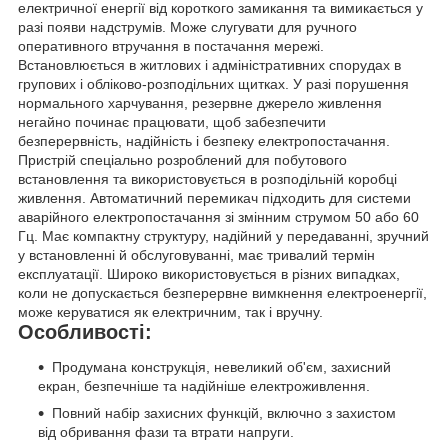
електричної енергії від короткого замикання та вимикається у
разі появи надструмів. Може слугувати для ручного
оперативного втручання в постачання мережі.
Встановлюється в житлових і адміністративних спорудах в
групових і обліково-розподільних щитках. У разі порушення
нормального харчування, резервне джерело живлення
негайно починає працювати, щоб забезпечити
безперервність, надійність і безпеку електропостачання.
Пристрій спеціально розроблений для побутового
встановлення та використовується в розподільній коробці
живлення. Автоматичний перемикач підходить для системи
аварійного електропостачання зі змінним струмом 50 або 60
Гц. Має компактну структуру, надійний у передаванні, зручний
у встановленні й обслуговуванні, має тривалий термін
експлуатації. Широко використовується в різних випадках,
коли не допускається безперервне вимкнення електроенергії,
може керуватися як електричним, так і вручну.
Особливості:
Продумана конструкція, невеликий об'єм, захисний
екран, безпечніше та надійніше електроживлення.
Повний набір захисних функцій, включно з захистом
від обривання фази та втрати напруги.