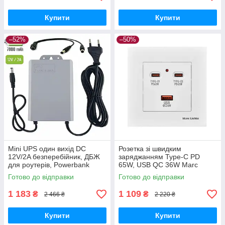
Купити
Купити
–52%
–50%
Mini UPS один вихід DC
Розетка зі швидким
12V/2A безперебійник, ДБЖ
заряджанням Type-C PD
для роутерів, Powerbank
65W, USB QC 36W Marc
7800 Mah +кабель роздільник
Lichte — Білий
Готово до відправки
Готово до відправки
живлення
1 183
1 109
₴
₴
2 466 ₴
2 220 ₴
Купити
Купити