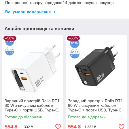
Повернення товару впродовж 14 днів за рахунок покупця
Всі умови повернення
Акційні пропозиції та новинки
–58%
–58%
Зарядний пристрій Rollo RT1
Зарядний пристрій Rollo RT1
80 W з висувним кабелем
80 W з висувним кабелем
Type-C + порти USB, Type-C,
Type-C + порти USB, Type-C,
швидке заряджання PD, QC
швидке заряджання PD, QC
Готово до відправки
Готово до відправки
— Білий
— Чорний
554
554
₴
₴
1 332 ₴
1 332 ₴