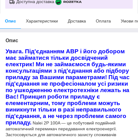
Доступна доставка
Опис
Характеристики
Доставка
Оплата
Умови п
Опис
Увага. Під'єднанням АВР і його добором
має займатися тільки досвідчений
електрик! Ми не займаємося будь-якими
консультаціями з під'єднання або підбору
приладу за Вашими параметрами! Під час
під'єднання не професіоналом усі ризики
по ушкодженню електротехніки лежать на
Вас! Принцип роботи приладу є
елементарним, тому проблеми можуть
виникнути тільки в разі неправильного
під'єднання, а не через проблеми самого
приладу.
Nalei 2P 100A — це побутовий подвійний
автоматичний перемикач передавання електроенергії.
Застосовується для автоматичного захисту споживачів