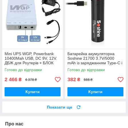
Mini UPS WGP, Powerbank
Батарейка акумуляторна
10400Mah USB, DC 9V, 12V.
Soshine 21700 3.7V/5000
ДБЖ для Роутерів + БЛОК
mAh із заряджанням Type-C і
ЖИВЛЕННЯ + Кабель
функцією PowerBank — 1 ШТ.
Готово до відправки
Готово до відправки
розподілу
2 466
382
₴
₴
4 378 ₴
666 ₴
Купити
Купити
Показати ще
Про нас