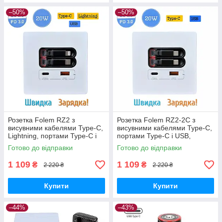
–50%
–50%
Розетка Folem RZ2 з
Розетка Folem RZ2-2С з
висувними кабелями Type-C,
висувними кабелями Type-C,
Lightning, портами Type-C і
портами Type-C і USB,
USB, швидке заряджання
швидке заряджання 20W
Готово до відправки
Готово до відправки
20W PD3.0 QC3.0 — Білий
PD3.0 QC3.0, внутрішня —
Білий
1 109
1 109
₴
₴
2 220 ₴
2 220 ₴
Купити
Купити
–44%
–43%