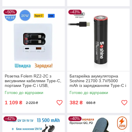
–50%
–43%
Розетка Folem RZ2-2С з
Батарейка акумуляторна
висувними кабелями Type-C,
Soshine 21700 3.7V/5000
портами Type-C і USB,
mAh із заряджанням Type-C і
швидке заряджання 20W
функцією PowerBank — 1 ШТ.
Готово до відправки
Готово до відправки
PD3.0 QC3.0, внутрішня —
Білий
1 109
382
₴
₴
2 220 ₴
666 ₴
–42%
–40%