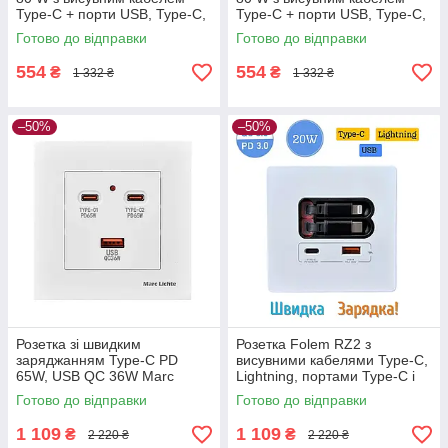
Type-C + порти USB, Type-C,
Type-C + порти USB, Type-C,
швидке заряджання PD, QC
швидке заряджання PD, QC
Готово до відправки
Готово до відправки
— Білий
— Чорний
554
554
₴
₴
1 332 ₴
1 332 ₴
–50%
–50%
Розетка зі швидким
Розетка Folem RZ2 з
заряджанням Type-C PD
висувними кабелями Type-C,
65W, USB QC 36W Marc
Lightning, портами Type-C і
Lichte — Білий
USB, швидке заряджання
Готово до відправки
Готово до відправки
20W PD3.0 QC3.0 — Білий
1 109
1 109
₴
₴
2 220 ₴
2 220 ₴