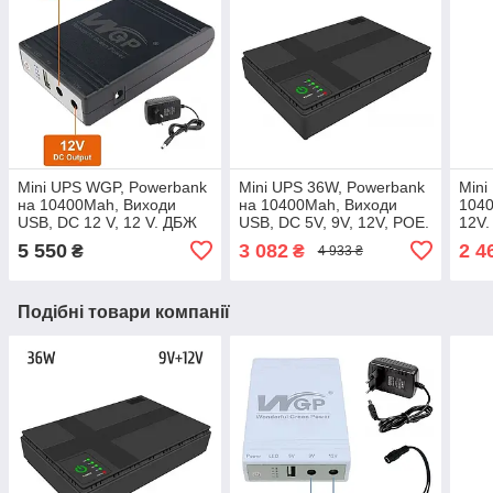
Mini UPS WGP, Powerbank
Mini UPS 36W, Powerbank
Mini
на 10400Mah, Виходи
на 10400Mah, Виходи
1040
USB, DC 12 V, 12 V. ДБЖ
USB, DC 5V, 9V, 12V, POE.
12V.
для роутерів + БЛОК
ДБЖ для Роутерів —
БЛО
5 550
3 082
2 4
₴
₴
4 933 ₴
ЖИВЛЕННЯ
Чорний
Кабе
Подібні товари компанії