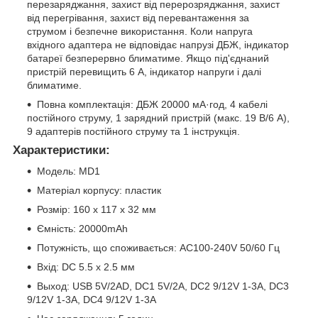
перезаряджання, захист від перерозряджання, захист
від перегрівання, захист від перевантаження за
струмом і безпечне використання. Коли напруга
вхідного адаптера не відповідає напрузі ДБЖ, індикатор
батареї безперервно блиматиме. Якщо під'єднаний
пристрій перевищить 6 А, індикатор напруги і далі
блиматиме.
Повна комплектація: ДБЖ 20000 мА·год, 4 кабелі
постійного струму, 1 зарядний пристрій (макс. 19 В/6 А),
9 адаптерів постійного струму та 1 інструкція.
Характеристики:
Модель: MD1
Матеріал корпусу: пластик
Розмір: 160 х 117 х 32 мм
Ємність: 20000mАh
Потужність, що споживається: AC100-240V 50/60 Гц
Вхід: DC 5.5 х 2.5 мм
Выход: USB 5V/2AD, DC1 5V/2A, DC2 9/12V 1-3A, DC3
9/12V 1-3A, DC4 9/12V 1-3A