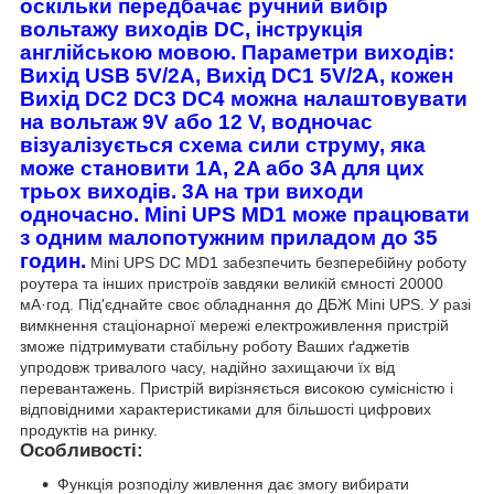
оскільки передбачає ручний вибір
вольтажу виходів DC, інструкція
англійською мовою. Параметри виходів:
Вихід USB 5V/2A, Вихід DC1 5V/2A, кожен
Вихід DC2 DC3 DC4 можна налаштовувати
на вольтаж 9V або 12 V, водночас
візуалізується схема сили струму, яка
може становити 1A, 2A або 3A для цих
трьох виходів. 3A на три виходи
одночасно. Mini UPS MD1 може працювати
з одним малопотужним приладом до 35
годин.
Mini UPS DC MD1 забезпечить безперебійну роботу
роутера та інших пристроїв завдяки великій ємності 20000
мА·год.
Під'єднайте своє обладнання до ДБЖ Mini UPS. У разі
вимкнення стаціонарної мережі електроживлення пристрій
зможе підтримувати стабільну роботу Ваших ґаджетів
упродовж тривалого часу, надійно захищаючи їх від
перевантажень. Пристрій вирізняється високою сумісністю і
відповідними характеристиками для більшості цифрових
продуктів на ринку.
Особливості:
Функція розподілу живлення дає змогу вибирати