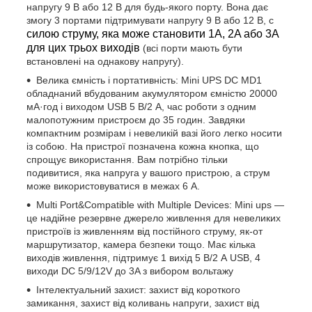
напругу 9 В або 12 В для будь-якого порту. Вона дає
змогу 3 портами підтримувати напругу 9 В або 12 В, с
силою струму, яка може становити 1A, 2A або 3A
для цих трьох виходів
(всі порти мають бути
встановлені на однакову напругу).
Велика ємність і портативність: Mini UPS DC MD1
обладнаний вбудованим акумулятором ємністю 20000
мА·год і виходом USB 5 В/2 А, час роботи з одним
малопотужним пристроєм до 35 годин. Завдяки
компактним розмірам і невеликій вазі його легко носити
із собою. На пристрої позначена кожна кнопка, що
спрощує використання. Вам потрібно тільки
подивитися, яка напруга у вашого пристрою, а струм
може використовуватися в межах 6 А.
Multi Port&Compatible with Multiple Devices: Mini ups —
це надійне резервне джерело живлення для невеликих
пристроїв із живленням від постійного струму, як-от
маршрутизатор, камера безпеки тощо. Має кілька
виходів живлення, підтримує 1 вихід 5 В/2 А USB, 4
виходи DC 5/9/12V до 3A з вибором вольтажу
Інтелектуальний захист: захист від короткого
замикання, захист від коливань напруги, захист від