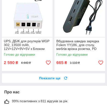
UPS, ДБЖ для роутерів WGP
Вбудована швидка зарядка
302, 13500 mAh,
Folem YY186, для столу,
12V+12V+9V+5V з Блоком
меблів врізна розетка, PD
Живлення
20W, QC, USB і 2 Type-C
Готово до відправки
Готово до відправки
2 590
665
₴
₴
4 440 ₴
1 110 ₴
Показати ще
Про нас
99% позитивних з 811 відгуків за рік