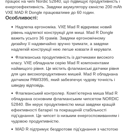
працює на чипі Nordic 52840, що підвищує продуктивність і
енергоефективність. Завдяки акумулятору ємністю 200 mAh
VXE MAD R Dongle працюватиме до 60 годин.
Особливості:
Надлегка ергономіка. VXE Mad R відкриває новий
рівень надлегкої конструкції для миші. Mad R Dongle
важить усього 36 грамів. Завдяки ергономічному
дизайну її надзвичайно зручно тримати, а завдяки
надлегкій конструкції нею легше ковзати й керувати.
Флагманська продуктивність із датчиками високого
класу. VXE обладнали серію Mad R компонентами
найвищого рівня. Це містить флагманські датчики рівня
для цих високопродуктивних мишей. Mad R обладнана
датчиком PAW3395, який забезпечує чудову точність і
швидку відповідь.
Флагманський контролер. Комп'ютерна миша Mad R
обладнана основним флагманським чипсетом NORDIC
52840. Він керує продуктивністю миші завдяки кращій
ефективності батареї та покращеній стабільності
під'єднання. Це чипсет із низьким енергоспоживанням і
чудовою продуктивністю.
MAD R підтримує бездротове під'єднання з частотою