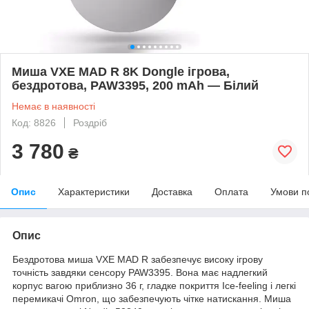
Миша VXE MAD R 8K Dongle ігрова,
бездротова, PAW3395, 200 mAh — Білий
Немає в наявності
Код: 8826
Роздріб
3 780
₴
Опис
Характеристики
Доставка
Оплата
Умови п
Опис
Бездротова миша VXE MAD R забезпечує високу ігрову
точність завдяки сенсору PAW3395. Вона має надлегкий
корпус вагою приблизно 36 г, гладке покриття Ice-feeling і легкі
перемикачі Omron, що забезпечують чітке натискання. Миша