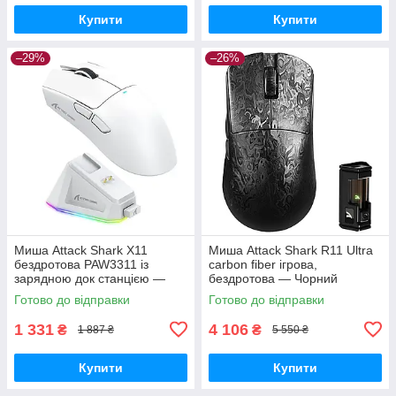
Купити
Купити
–29%
–26%
Миша Attack Shark X11
Миша Attack Shark R11 Ultra
бездротова PAW3311 із
carbon fiber ігрова,
зарядною док станцією —
бездротова — Чорний
Біла
Готово до відправки
Готово до відправки
1 331
4 106
₴
₴
1 887 ₴
5 550 ₴
Купити
Купити