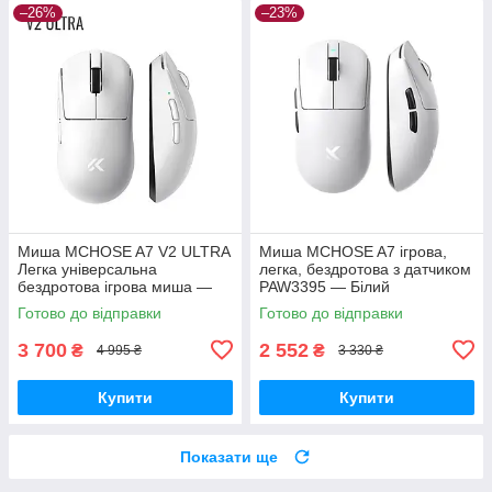
–26%
–23%
Миша MCHOSE A7 V2 ULTRA
Миша MCHOSE A7 ігрова,
Легка універсальна
легка, бездротова з датчиком
бездротова ігрова миша —
PAW3395 — Білий
Білий
Готово до відправки
Готово до відправки
3 700
2 552
₴
₴
4 995 ₴
3 330 ₴
Купити
Купити
Показати ще