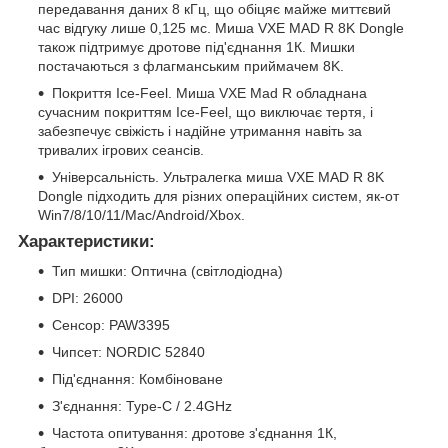
передавання даних 8 кГц, що обіцяє майже миттєвий
час відгуку лише 0,125 мс. Миша VXE MAD R 8K Dongle
також підтримує дротове під'єднання 1К. Мишки
постачаються з флагманським приймачем 8K.
Покриття Ice-Feel. Миша VXE Mad R обладнана
сучасним покриттям Ice-Feel, що виключає тертя, і
забезпечує свіжість і надійне утримання навіть за
тривалих ігрових сеансів.
Універсальність. Ультралегка миша VXE MAD R 8K
Dongle підходить для різних операційних систем, як-от
Win7/8/10/11/Mac/Android/Xbox.
Характеристики:
Тип мишки: Оптична (світлодіодна)
DPI: 26000
Сенсор: PAW3395
Чипсет: NORDIC 52840
Під'єднання: Комбіноване
З'єднання: Type-C / 2.4GHz
Частота опитування: дротове з'єднання 1К,