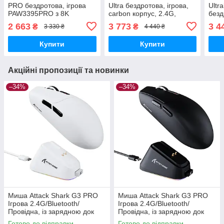
PRO бездротова, ігрова
Ultra бездротова, ігрова,
Ultra
PAW3395PRO з 8K
carbon корпус, 2.4G,
безд
Receiver — Чорний
Bluetooth, 8K — Чорний
PAW
2 663
3 773
3 4
₴
₴
3 330 ₴
4 440 ₴
Купити
Купити
Акційні пропозиції та новинки
–34%
–34%
Миша Attack Shark G3 PRO
Миша Attack Shark G3 PRO
Ігрова 2.4G/Bluetooth/
Ігрова 2.4G/Bluetooth/
Провідна, із зарядною док
Провідна, із зарядною док
станцією, PixArt PAW3311 —
станцією, PixArt PAW3311 —
Готово до відправки
Готово до відправки