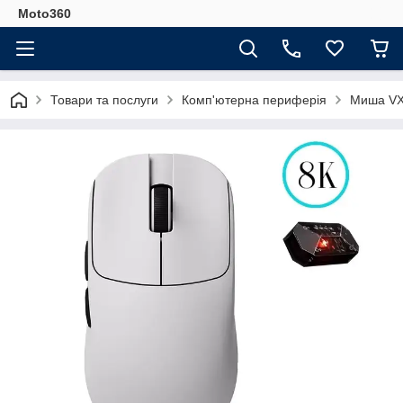
Moto360
Товари та послуги
Комп'ютерна периферія
Миша VXE