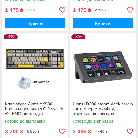
Білий
Чорний
1 475
1 475
₴
₴
2 220 ₴
2 220 ₴
Купити
Купити
–33%
–30%
Клавіатура Ajazz AK980
Ulanzi D200 steam deck studio
ігрова механічна з Gift switch
контролер стримінгу,
v2, ENG розкладка
візуальна клавіатура
Готово до відправки
Готово до відправки
3 700
3 095
₴
₴
5 550 ₴
4 440 ₴