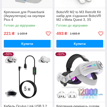
Кріплення для Powerbank
BoboVR M2 to M3 Retrofit Kit
(Акумулятора) на окуляри
набір для з'єднання BoboVR
Pico 4
M2 з Meta Quest 3, 3S
Готово до відправки
Готово до відправки
221
493
₴
₴
1 109 ₴
1 665 ₴
Купити
Купити
–55%
–51%
Кабель Oculus Link USB 3.2
Кріплення-ремінець голови