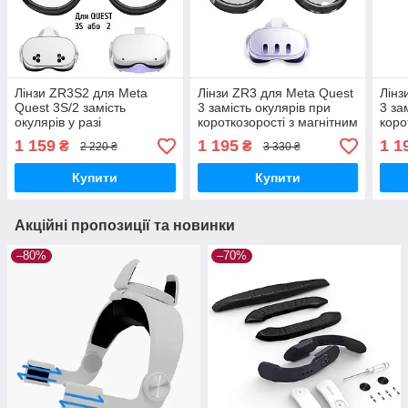
Лінзи ZR3S2 для Meta
Лінзи ZR3 для Meta Quest
Лінз
Quest 3S/2 замість
3 замість окулярів при
3 за
окулярів у разі
короткозорості з магнітним
коро
короткозорості з магнітним
кріпленням, Anti Blue —
кріп
1 159
1 195
1 1
₴
₴
2 220 ₴
3 330 ₴
кріпленням, Anti Blue —
L:-3.0D R:-3.0D
L:-6
L:-4.0D R:-4.0D
Купити
Купити
Акційні пропозиції та новинки
–80%
–70%