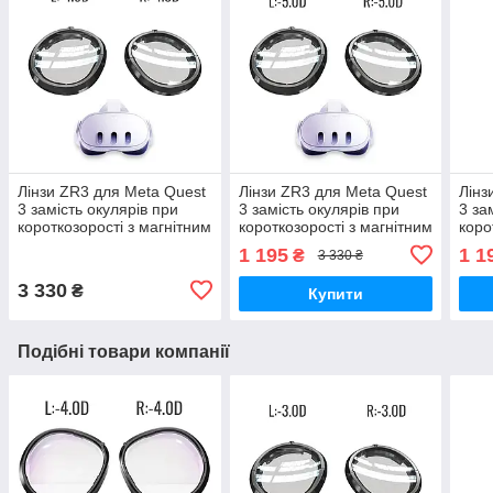
Лінзи ZR3 для Meta Quest
Лінзи ZR3 для Meta Quest
Лінз
3 замість окулярів при
3 замість окулярів при
3 за
короткозорості з магнітним
короткозорості з магнітним
коро
кріпленням, Anti Blue —
кріпленням, Anti Blue —
кріп
1 195
1 1
₴
3 330 ₴
L:-4.0D R:-4.0D
L:-5.0D R:-5.0D
L:-1
3 330
₴
Купити
Подібні товари компанії