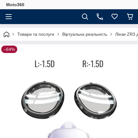
Moto360
Товари та послуги
Віртуальна реальність
Лінзи ZR3 д
–64%