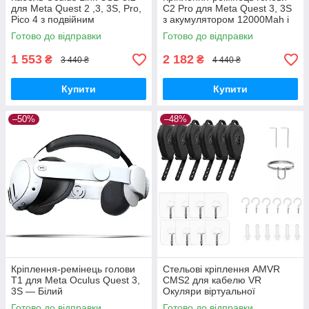
для Meta Quest 2 ,3, 3S, Pro,
C2 Pro для Meta Quest 3, 3S
Pico 4 з подвійним
з акумулятором 12000Mah і
живленням (бренд Folem) —
RGB-підсвіткою
Готово до відправки
Готово до відправки
5 метрів
1 553
2 182
₴
₴
3 440 ₴
4 440 ₴
Купити
Купити
–50%
–48%
Кріплення-ремінець голови
Стельові кріплення AMVR
T1 для Meta Oculus Quest 3,
CMS2 для кабелю VR
3S — Білий
Окуляри віртуальної
реальності - Комплект 6 штук
Готово до відправки
Готово до відправки