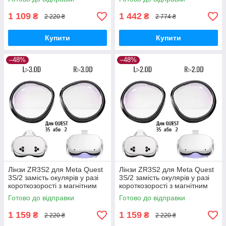
1 109
1 442
₴
₴
2 220 ₴
2 774 ₴
Купити
Купити
–48%
–48%
Лінзи ZR3S2 для Meta Quest
Лінзи ZR3S2 для Meta Quest
3S/2 замість окулярів у разі
3S/2 замість окулярів у разі
короткозорості з магнітним
короткозорості з магнітним
кріпленням, Anti Blue —
кріпленням, Anti Blue —
Готово до відправки
Готово до відправки
L:-3.0D
L:-2.0D
1 159
1 159
₴
₴
2 220 ₴
2 220 ₴