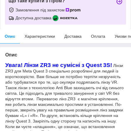
Що таке купити з Пром?
Замовлення під захистом
Доступна доставка
Опис
Характеристики
Доставка
Оплата
Умови п
Опис
Увага! Лінзи ZR3 не сумісні з Quest 3S!
Лінзи
ZR3 для Meta Quest 3
спеціально розроблені для людей із
короткозорістю.
Вам більше не потрібно терпіти незручність
або турбуватися про те, що окуляри подряпають лінзу VR.
Також лінзи з технологією Anti Blue захищають очі від синього
світла. Це
підходить для тривалого занурення у світ VR без
відчуття втоми.
Перевагою лінз ZR3 є магнітне кріплення,
яке робить лінзи максимально простими в установленні.
По-
перше, зверніть увагу на правильне розміщення лінз завдяки
буквам «L» і «R». По-друге, встановіть кільце кріплення на
лінзу Quest 3. Закріпіть одну сторону та натисніть на іншу.
Коли ви чуєте «клацання», це означає, що встановлення