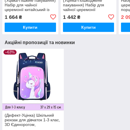
(Уцівка-Пішкіне пакування)
(Уцінка-Пошкоджене
Набі
Набір для чайної
пакування) Набір для
цере
церемонії китайський із
чайної церемонії
порц
порцеляни на 9 предметів
китайський із порцеляни
із п
1 664
1 442
2 0
₴
₴
із подарунковим
на 9 предметів із
Біли
Купити
Купити
Акційні пропозиції та новинки
–63%
(Дефект-Уцінка) Шкільний
рюкзак для дівчаток 1-3 клас,
3D Єдинорогом,
ортопедичний ZMbaby 02 —