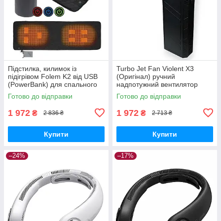
Підстилка, килимок із
Turbo Jet Fan Violent X3
підігрівом Folem K2 від USB
(Оригінал) ручний
(PowerBank) для спального
надпотужний вентилятор
мішка, намету, ліжка
акумуляторний від USB —
Готово до відправки
Готово до відправки
Чорний
1 972
1 972
₴
₴
2 836 ₴
2 713 ₴
Купити
Купити
–24%
–17%