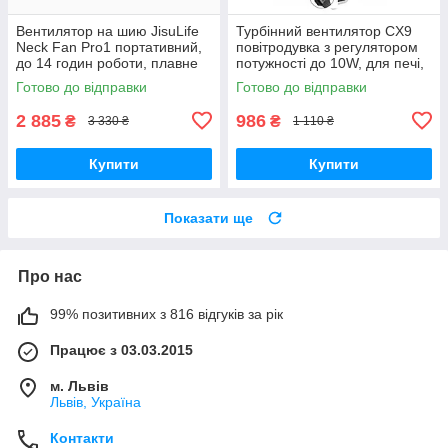
Вентилятор на шию JisuLife
Турбінний вентилятор CX9
Neck Fan Pro1 портативний,
повітродувка з регулятором
до 14 годин роботи, плавне
потужності до 10W, для печі,
регулювання 100 швидкостей
BQQ, 220V
Готово до відправки
Готово до відправки
—
2 885
986
₴
₴
3 330 ₴
1 110 ₴
Купити
Купити
Показати ще
Про нас
99% позитивних з 816 відгуків за рік
Працює з 03.03.2015
м. Львів
Львів, Україна
Контакти