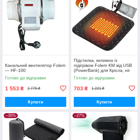
Підстилка, килимок із
Канальний вентилятор Folem
підігрівом Folem KM від USB
— HF-100
(PowerBank) для Крісла, ніг
або тварин — Чорний
Готово до відправки
Готово до відправки
1 553
703
₴
₴
2 775 ₴
1 221 ₴
Купити
Купити
–30%
–27%