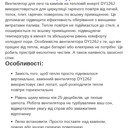
Вентилятор для печі та камінів на тепловій енергії DY126J
використовується для циркуляції гарячого повітря від печей,
топок, плит, гарячих поверхонь по всьому приміщенню. Це
допомагає підвищити ефективність обігрівання з меншими
витратами палива. Тепле повітря не підіймається до стелі, а
поширюється по всьому приміщенню, підвищуючи
температуру в кімнаті та збільшуючи рівень комфорту
холодної пори. Особливістю вентилятора DY126J є те, що він
працює від тепла, жодні батареї або електрика не потрібні. Це
робить пристрій екологічно чистим. А також наявність захисної
сітки.
Особливості:
Замість того, щоб тепло просто піднімалося
вертикально, камінний вентилятор DY126J
використовує свої лопаті, щоб розподілити тепле
повітря горизонтально.
Рівень шуму менш ніж 25 децибелів, це тихіше
шепота. Робота вентилятора не турбуватиме ваш сон,
відвертатиме увагу від справ або заважатиме
відпочинку.
Легко встановити. Просто поставте над каміном,
пічкою або іншою гарячою поверхнею.