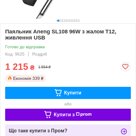
Паяльник Aneng SL108 96W з жалом T12,
живлення USB
Готово до відправки
Код: 9625
Роздріб
1 215
₴
1 554 ₴
Економія
339 ₴
Купити
або
Купити з
Що таке купити з Пром?