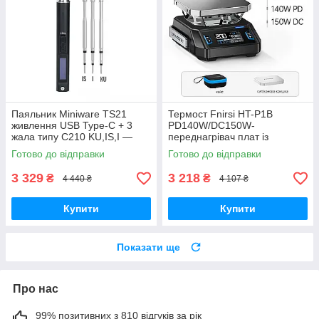
Паяльник Miniware TS21
Термост Fnirsi HT-P1B
живлення USB Type-C + 3
PD140W/DC150W-
жала типу С210 KU,IS,I —
переднагрівач плат із
Без блока живлення
живленням від USB, PD 3.1
Готово до відправки
Готово до відправки
3 329
3 218
₴
₴
4 440 ₴
4 107 ₴
Купити
Купити
Показати ще
Про нас
99% позитивних з 810 відгуків за рік