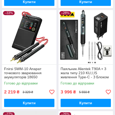
Купити
Купити
–33%
–28%
Fnirsi SWM-10 Апарат
Паяльник Alientek T90A + 3
точкового зварювання
жала типу 210 KU,I,IS
акумуляторів 18650
живлення Type-C - З Блоком
портативний
живлення
Готово до відправки
Готово до відправки
2 219
3 996
₴
₴
3 329 ₴
5 550 ₴
Купити
Купити
–27%
–26%