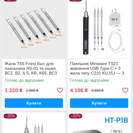
Жала T65 Fnirsi 6шт. для
Паяльник Miniware TS21
паяльника HS-01 та інших
живлення USB Type-C + 3
BC2, B2, ILS, KR, K65, BC3
жала типу С210 KU,IS,I — З
Блоком живлення 100W
Готово до відправки
Готово до відправки
1 220
4 106
₴
₴
1 665 ₴
5 550 ₴
Купити
Купити
–25%
–22%