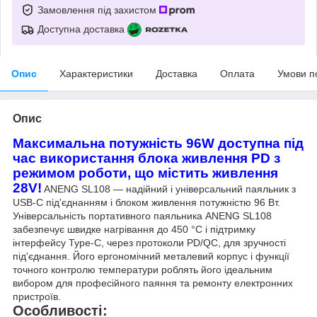
Замовлення під захистом
Доступна доставка
Опис
Характеристики
Доставка
Оплата
Умови п
Опис
Максимальна потужність 96W доступна під
час використання блока живлення PD з
режимом роботи, що містить живлення
28V!
ANENG SL108 — надійний і універсальний паяльник з
USB-C під'єднанням і блоком живлення потужністю 96 Вт.
Універсальність портативного паяльника ANENG SL108
забезпечує швидке нагрівання до 450 °C і підтримку
інтерфейсу Type-C, через протоколи PD/QC, для зручності
під'єднання. Його ергономічний металевий корпус і функції
точного контролю температури роблять його ідеальним
вибором для професійного паяння та ремонту електронних
пристроїв.
Особливості: