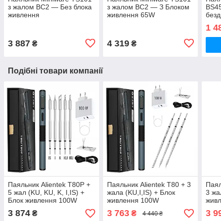
з жалом BC2 — Без блока
з жалом BC2 — З Блоком
BS45
живлення
живлення 65W
безд
USB
1 4
3 887
4 319
₴
₴
Подібні товари компанії
Паяльник Alientek T80P +
Паяльник Alientek T80 + 3
Паял
5 жал (KU, KU, K, I,IS) +
жала (KU,I,IS) + Блок
3 жа
Блок живлення 100W
живлення 100W
живл
Бло
3 874
3 763
3 9
₴
₴
4 440 ₴