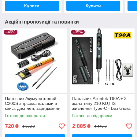
Купити
Купити
Акційні пропозиції та новинки
–46%
–35%
Паяльник Акумуляторний
Паяльник Alientek T90A + 3
C200S з трьома жалами в
жала типу 210 KU,I,IS
кейсі, дисплей, заряджання
живлення Type-C - Без блока
USB Type-C, 1000 mAh
живлення
Готово до відправки
Готово до відправки
720
2 885
₴
₴
1 332 ₴
4 440 ₴