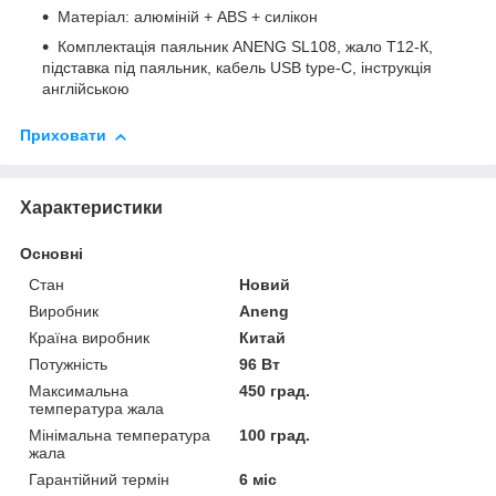
Матеріал: алюміній + ABS + силікон
Комплектація паяльник ANENG SL108, жало Т12-К,
підставка під паяльник, кабель USB type-C, інструкція
англійською
Приховати
Характеристики
Основні
Стан
Новий
Виробник
Aneng
Країна виробник
Китай
Потужність
96 Вт
Максимальна
450 град.
температура жала
Мінімальна температура
100 град.
жала
Гарантійний термін
6 міс