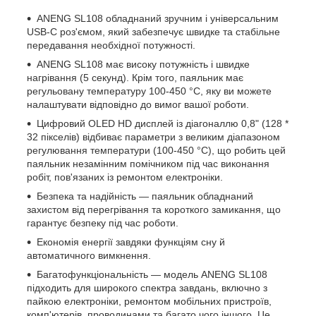
ANENG SL108 обладнаний зручним і універсальним
USB-C роз'ємом, який забезпечує швидке та стабільне
передавання необхідної потужності.
ANENG SL108 має високу потужність і швидке
нагрівання (5 секунд). Крім того, паяльник має
регульовану температуру 100-450 °C, яку ви можете
налаштувати відповідно до вимог вашої роботи.
Цифровий OLED HD дисплей із діагоналлю 0,8" (128 *
32 пікселів) відбиває параметри з великим діапазоном
регулювання температури (100-450 °C), що робить цей
паяльник незамінним помічником під час виконання
робіт, пов'язаних із ремонтом електроніки.
Безпека та надійність — паяльник обладнаний
захистом від перегрівання та короткого замикання, що
гарантує безпеку під час роботи.
Економія енергії завдяки функціям сну й
автоматичного вимкнення.
Багатофункціональність — модель ANENG SL108
підходить для широкого спектра завдань, включно з
пайкою електроніки, ремонтом мобільних пристроїв,
комп'ютерів, проводинами та багато чого іншого. Це