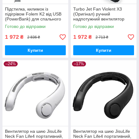
Підстилка, килимок із
Turbo Jet Fan Violent X3
підігрівом Folem K2 від USB
(Оригінал) ручний
(PowerBank) для спального
надпотужний вентилятор
мішка, намету, ліжка
акумуляторний від USB —
Готово до відправки
Готово до відправки
Чорний
1 972
1 972
₴
₴
2 836 ₴
2 713 ₴
Купити
Купити
–24%
–17%
Вентилятор на шию JisuLife
Вентилятор на шию JisuLife
Neck Fan Life4 портативний,
Neck Fan Life4 портативний,