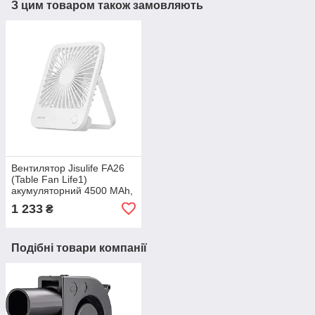
З цим товаром також замовляють
Вентилятор Jisulife FA26
(Table Fan Life1)
акумуляторний 4500 MAh,
настільний, портативний,
1 233
₴
USB
Подібні товари компанії