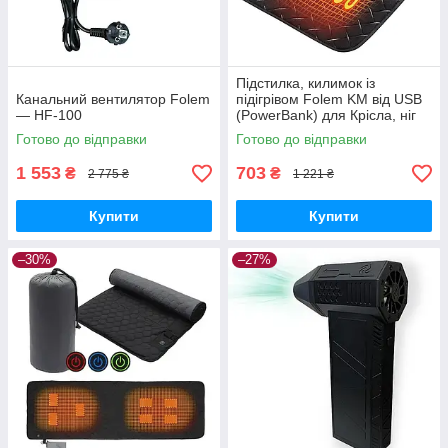
Підстилка, килимок із
Канальний вентилятор Folem
підігрівом Folem KM від USB
— HF-100
(PowerBank) для Крісла, ніг
або тварин — Чорний
Готово до відправки
Готово до відправки
1 553
703
₴
₴
2 775 ₴
1 221 ₴
Купити
Купити
–30%
–27%