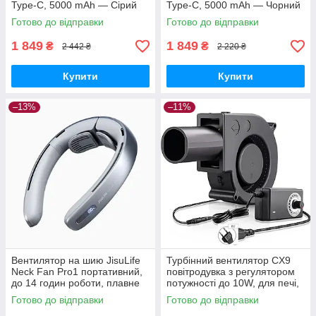
Type-C, 5000 mAh — Сірий
Type-C, 5000 mAh — Чорний
Готово до відправки
Готово до відправки
1 849
1 849
₴
₴
2 442 ₴
2 220 ₴
Купити
Купити
–13%
–11%
Вентилятор на шию JisuLife
Турбінний вентилятор CX9
Neck Fan Pro1 портативний,
повітродувка з регулятором
до 14 годин роботи, плавне
потужності до 10W, для печі,
регулювання 100 швидкостей
BQQ, 220V
Готово до відправки
Готово до відправки
—