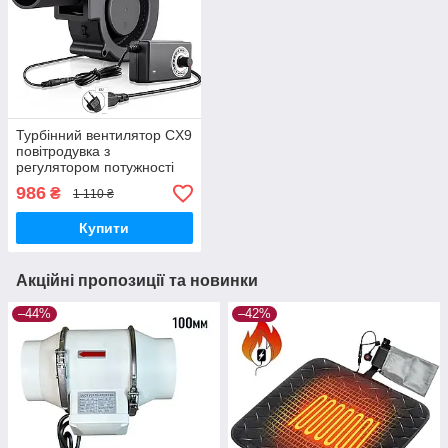
Турбінний вентилятор CX9
повітродувка з
регулятором потужності
до 10W, для печі, BQQ,
986
₴
1 110 ₴
220V
Купити
Акційні пропозиції та новинки
–44%
–42%