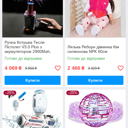
Ручна Котушка Тесли
Пістолет V3.0 Plus з
Лялька Реборн дівчинка Кім
акумулятором 2900Mah,
силіконова NPK 60cм
генератор блискавок
Готово до відправки
Готово до відправки
4 069
2 466
₴
₴
5 550 ₴
3 329 ₴
Купити
Купити
–25%
–25%