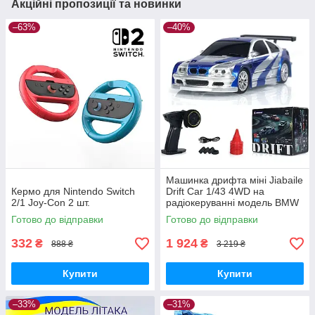
Акційні пропозиції та новинки
–63%
–40%
Машинка дрифта міні Jiabaile
Кермо для Nintendo Switch
Drift Car 1/43 4WD на
2/1 Joy-Con 2 шт.
радіокеруванні модель BMW
4302
Готово до відправки
Готово до відправки
332
1 924
₴
₴
888 ₴
3 219 ₴
Купити
Купити
–33%
–31%