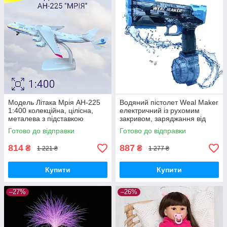
Модель Літака Мрія AН-225
Водяний пістолет Weal Maker
1:400 колекційна, цілісна,
електричний із рухомим
металева з підставкою
закривом, заряджання від
USB — Синій
Готово до відправки
Готово до відправки
814
887
₴
₴
1 221 ₴
1 277 ₴
Купити
Купити
–27%
–26%