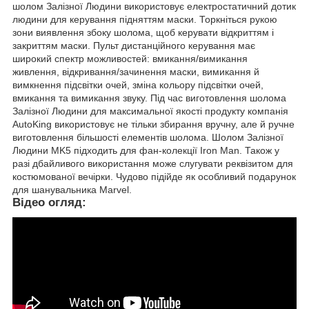
шолом Залізної Людини використовує електростатичний дотик
людини для керування підняттям маски. Торкніться рукою
зони виявлення збоку шолома, щоб керувати відкриттям і
закриттям маски. Пульт дистанційного керування має
широкий спектр можливостей: вмикання/вимикання
живлення, відкривання/зачинення маски, вимикання й
вимкнення підсвітки очей, зміна кольору підсвітки очей,
вмикання та вимикання звуку. Під час виготовлення шолома
Залізної Людини для максимальної якості продукту компанія
AutoKing використовує не тільки збирання вручну, але й ручне
виготовлення більшості елементів шолома. Шолом Залізної
Людини MK5 підходить для фан-колекції Iron Man. Також у
разі дбайливого використання може слугувати реквізитом для
костюмованої вечірки. Чудово підійде як особливий подарунок
для шанувальника Marvel.
Відео огляд: