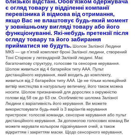
близької відстані.
Обов'язком одержувача
є огляд товару у відділенні компанії
перевізника й відмова від отримання,
якщо Вас не влаштовує будь-який момент
у зовнішньому вигляді товару або його
функціонуванні. Які-небудь претензії після
огляду товару та його забирання
прийматися не будуть.
Шолом Залізної Людини
MK5 — це п'ятий комплект броні Залізної людини, створений
Тоні Старком у легендарній Залізній людині. Має
багаточипову структуру, голосове та сенсорне керування.
Шолом живиться від 4 батарейок типу ААА. Пульт
дистанційного керування, який входить до комплекту,
живиться від 2 батарейок типу ААА. Це не тільки колекційний
витвір мистецтва в натуральну величину, його також можна
носити. Шолом призначений для дорослих з окружністю
голови від 58 см до 63 см. Особливістю шолома Залізної
Людини є варіативність його керування. Ви можете
використовувати будь-який із 3 варіантів керування
пристроєм: голосові команди, сенсорне керування або пульт
дистанційного керування. За допомогою голосових команд Ви
можете керувати кольором підсвічування очей, а також
відкриттям і закриттям маски. Щодо сенсорного керування,