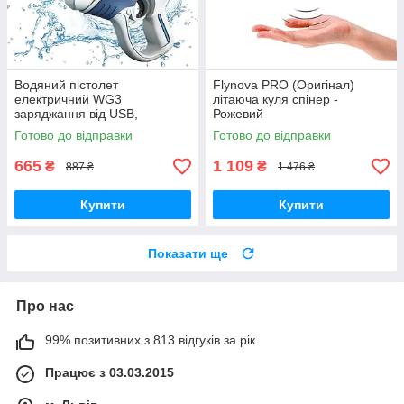
Водяний пістолет
Flynova PRO (Оригінал)
електричний WG3
літаюча куля спінер -
заряджання від USB,
Рожевий
акумуляторний бластер —
Готово до відправки
Готово до відправки
Синій
665
1 109
₴
₴
887 ₴
1 476 ₴
Купити
Купити
Показати ще
Про нас
99% позитивних з 813 відгуків за рік
Працює з 03.03.2015