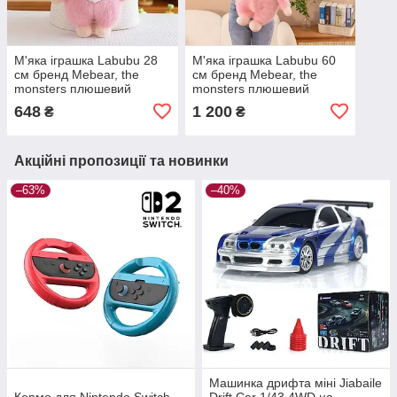
М'яка іграшка Labubu 28
М'яка іграшка Labubu 60
см бренд Mebear, the
см бренд Mebear, the
monsters плюшевий
monsters плюшевий
лабубу — Рожевий
лабубу великий —
648
1 200
₴
₴
Рожевий
Акційні пропозиції та новинки
–63%
–40%
Машинка дрифта міні Jiabaile
Кермо для Nintendo Switch
Drift Car 1/43 4WD на