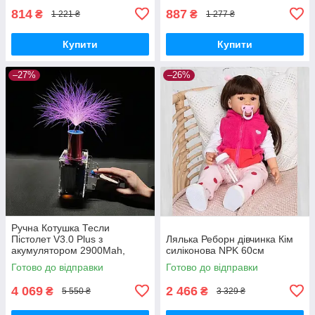
814
887
₴
₴
1 221 ₴
1 277 ₴
Купити
Купити
–27%
–26%
Ручна Котушка Тесли
Пістолет V3.0 Plus з
Лялька Реборн дівчинка Кім
акумулятором 2900Mah,
силіконова NPK 60cм
генератор блискавок
Готово до відправки
Готово до відправки
4 069
2 466
₴
₴
5 550 ₴
3 329 ₴