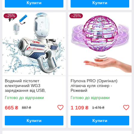
Купити
Купити
–25%
–25%
Водяний пістолет
Flynova PRO (Оригінал)
електричний WG3
літаюча куля спінер -
заряджання від USB,
Рожевий
акумуляторний бластер —
Готово до відправки
Готово до відправки
Синій
665
1 109
₴
₴
887 ₴
1 476 ₴
Купити
Купити