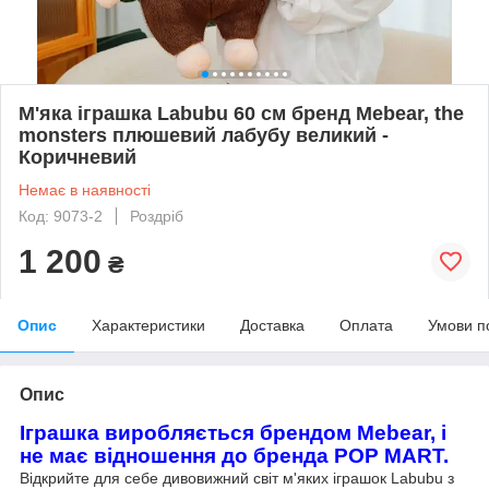
М'яка іграшка Labubu 60 см бренд Mebear, the
monsters плюшевий лабубу великий -
Коричневий
Немає в наявності
Код: 9073-2
Роздріб
1 200
₴
Опис
Характеристики
Доставка
Оплата
Умови п
Опис
Іграшка виробляється брендом Mebear, і
не має відношення до бренда POP MART.
Відкрийте для себе дивовижний світ м'яких іграшок Labubu з