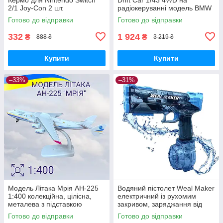
2/1 Joy-Con 2 шт.
радіокеруванні модель BMW
4302
Готово до відправки
Готово до відправки
332
1 924
₴
₴
888 ₴
3 219 ₴
Купити
Купити
–33%
–31%
Модель Літака Мрія AН-225
Водяний пістолет Weal Maker
1:400 колекційна, цілісна,
електричний із рухомим
металева з підставкою
закривом, заряджання від
USB — Синій
Готово до відправки
Готово до відправки