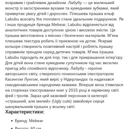
яскравим і грайливим дизайном. Лабубу — це маленький
монстр із загостреними вухами та кумедними зубками, який
привертає увагу дітей і дорослих. Плюшева іграшка ельф
Labubu всесвіту the monsters стане ідеальним подарунком. Як
і інша продукція бренда Mebear, Labubu відрізняється від
аналогічних товарів доступною ціною і високою якістю. Ця
іграшка виготовлена з якісних і безпечних матеріалів. М'яка
плюшева текстура робить її приємною на дотик. Яскраві
кольори створюють позитивний настрій і роблять іграшку
справжнім трендом серед дитячих товарів. М'яка іграшка
Labubu підходить як для ігор, так і для прикрашання інтер'єру.
Для дітей вона стане кумедним супутником під час веселих
пригод або спокійного відпочинку. Лабубу - героїня
авторського світу, створеного гонконгським ілюстратором
Касингом Лунгом, який виріс у Нідерландах та надихався
скандинавськими народними казками. Вперше вона з'явилася
на сторінках ілюстрованих книг у 2015 році в чарівному світі
фей і тролів. Зараз цей казковий персонаж із категорії
«страшний, але милий» (Ugly cute) завойовує серця
шанувальників іграшок у всьому світі.
Характеристики:
Бренд: Mebear
Висота: 60 см