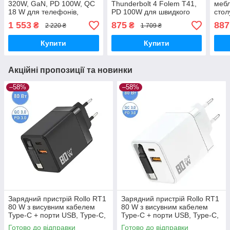
320W, GaN, PD 100W, QC
Thunderbolt 4 Folem T41,
мебл
18 W для телефонів,
PD 100W для швидкого
стол
ноутбуків, 8 портів USB +
заряджання, підключення
шви
1 553
875
887
₴
₴
2 220 ₴
1 709 ₴
Type-C — Чорний
монітора, передачі даних
20W,
- 2 метри
Чор
Купити
Купити
Акційні пропозиції та новинки
–58%
–58%
Зарядний пристрій Rollo RT1
Зарядний пристрій Rollo RT1
80 W з висувним кабелем
80 W з висувним кабелем
Type-C + порти USB, Type-C,
Type-C + порти USB, Type-C,
швидке заряджання PD, QC
швидке заряджання PD, QC
Готово до відправки
Готово до відправки