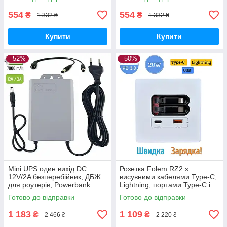
— Чорний
— Білий
554
554
₴
₴
1 332 ₴
1 332 ₴
Купити
Купити
–52%
–50%
Mini UPS один вихід DC
Розетка Folem RZ2 з
12V/2A безперебійник, ДБЖ
висувними кабелями Type-C,
для роутерів, Powerbank
Lightning, портами Type-C і
7800 Mah +кабель роздільник
USB, швидке заряджання
Готово до відправки
Готово до відправки
живлення
20W PD3.0 QC3.0 — Білий
1 183
1 109
₴
₴
2 466 ₴
2 220 ₴