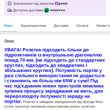
Замовлення під захистом
Доступна доставка
Опис
Характеристики
Доставка
Оплата
Умови п
Опис
УВАГА! Розетка підходить тільки до
підрозетників із внутрішньою діагоналлю
понад 70 мм. (не підходить до стандартних
круглих, підходить до квадратних і
збільшених круглих). Потужність портів у
разі спільного використання не додається
і становить не більш ніж 65W у сумі! Під
час під'єднання нових пристроїв можлива
зупинка процесу заряджання на мить, для
перерозподілу потужності заряду на
портах.
Розетка зі швидким заряджанням від бренда Marc
Lichte пропонує активним користувачам різних сучасних