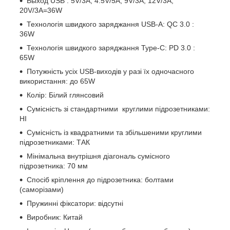
Выход USB : 5V/3A, 4.5V/5A, 9V/3A, 12V/3A,
20V/3A=36W
Технологія швидкого заряджання USB-A: QC 3.0 :
36W
Технологія швидкого заряджання Type-C: PD 3.0 :
65W
Потужність усіх USB-виходів у разі їх одночасного
використання: до 65W
Колір: Білий глянсовий
Сумісність зі стандартними круглими підрозетниками:
НІ
Сумісність із квадратними та збільшеними круглими
підрозетниками: ТАК
Мінімальна внутрішня діагональ сумісного
підрозетника: 70 мм
Спосіб кріплення до підрозетника: болтами
(саморізами)
Пружинні фіксатори: відсутні
Виробник: Китай