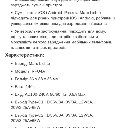
заряджати сумісні пристрої.
Сумісність з iOS і Android: Розетка Marc Lichte
підходить для різних пристроїв iOS і Android, роблячи її
універсальним рішенням для заряджання ґаджетів.
Універсальне застосування: підходить для дому,
офісу та інших місць, де потрібно забезпечити
можливість легкого заряджання мобільних телефонів,
планшетів та інших пристроїв.
Характеристики:
Бренд: Marc Lichte
Модель: RFU4A
Розмір: 86 х 88 x 36 мм
Вага: 140 г
Вхід: AC100-240V, 50/60 Hz, 0.5A Max
Выход Type-C1 : DC5V/3A, 9V/3A, 12V/3A,
20V/3.25A=65W
Выход Type-C2 : DC5V/3A, 9V/3A, 12V/3A,
20V/3.25A=65W