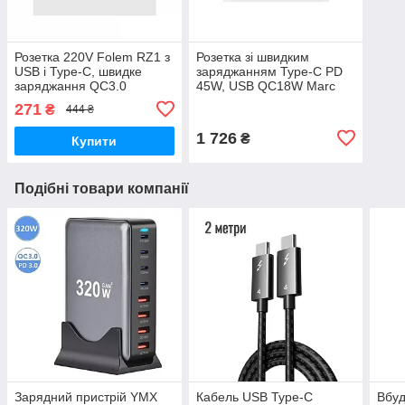
Розетка 220V Folem RZ1 з
Розетка зі швидким
USB і Type-C, швидке
заряджанням Type-C PD
заряджання QC3.0
45W, USB QC18W Marc
Lichte — Білий
271
₴
444 ₴
1 726
₴
Купити
Подібні товари компанії
Зарядний пристрій YMX
Кабель USB Type-C
Вбуд