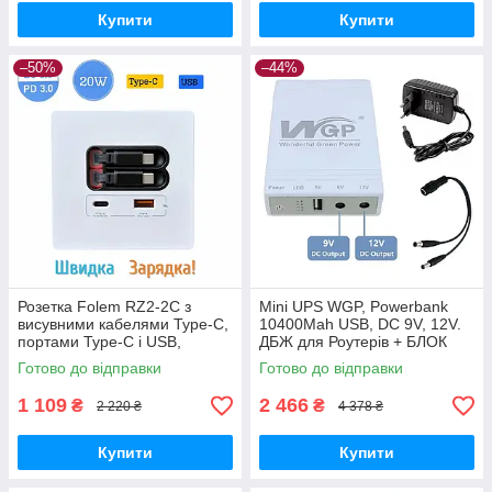
Купити
Купити
–50%
–44%
Розетка Folem RZ2-2С з
Mini UPS WGP, Powerbank
висувними кабелями Type-C,
10400Mah USB, DC 9V, 12V.
портами Type-C і USB,
ДБЖ для Роутерів + БЛОК
швидке заряджання 20W
ЖИВЛЕННЯ + Кабель
Готово до відправки
Готово до відправки
PD3.0 QC3.0, внутрішня —
розподілу
Білий
1 109
2 466
₴
₴
2 220 ₴
4 378 ₴
Купити
Купити