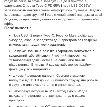
ґаджетів легке та зручне заряджання до 3 пристроїв
одночасно. 2 порти Type-C PD 65W і порт USB QC36W
забезпечують максимальний комфорт користувачам. Завдяки
їм розетка надає зручний і ефективний спосіб заряджати ваші
ґаджети, і є ідеальним доповненням до вашого будинку або
офісу.
Особливості:
Порт USB і 2 порти Type-C: Розетка Marc Lichte дає
змогу одночасно заряджати до 3 пристроїв без потреби
використання додаткових адаптерів.
Безпека: Зовнішня розетка з зарядкою монтується в
квадратний або збільшений круглий підрозетник.
Установлення здійснюється на лапки або гвинти
підрозетника. Внутрішній каркас забезпечує надійну
фіксацію у всіх напрямках.
Широкий діапазон напруги: Сумісна з вхідною
напругою від 110 В до 220 В змінного струму, що робить
її зручною для використання в різних країнах.
Забезпечує потужність USB-виходів до 65W для
швидкого й ефективного заряджання для ваших
пристроїв.
Швидке заряджання QC дає змогу ефективно