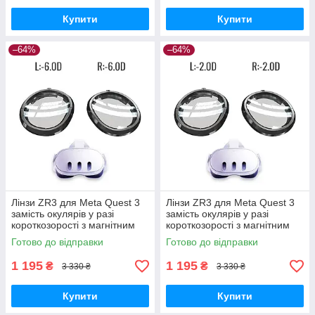
Купити
Купити
–64%
–64%
Лінзи ZR3 для Meta Quest 3
Лінзи ZR3 для Meta Quest 3
замість окулярів у разі
замість окулярів у разі
короткозорості з магнітним
короткозорості з магнітним
кріпленням, Anti Blue —
кріпленням, Anti Blue —
Готово до відправки
Готово до відправки
L:-6.0D R:-6.0D
L:-2.0D R:-2.0D
1 195
1 195
₴
₴
3 330 ₴
3 330 ₴
Купити
Купити