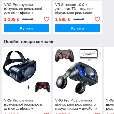
VRG Pro окуляри
VR Shinecon 10.0 +
віртуальної реальності
джойстик T3 – окуляри
для смартфона +
віртуальної реальності
джойстик T3
для смартфона - Чорний
1 109
1 985
₴
₴
2 096 ₴
2 466 ₴
Купити
Купити
Подібні товари компанії
VRG Pro окуляри
VRG Pro Plus окуляри
VRG 
віртуальної реальності
віртуальної реальності з
шоло
для смартфона +
навушниками + джойстик
реал
джойстик T3
T3
з ек