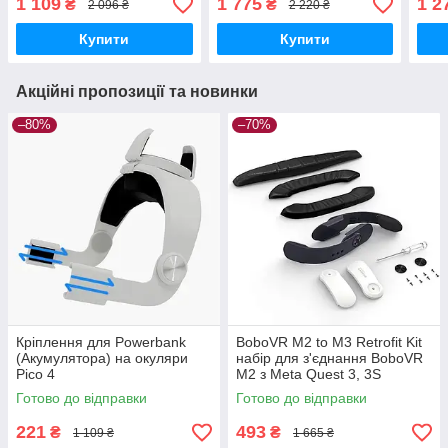
1 109
1 775
1 2
₴
₴
2 096 ₴
2 220 ₴
Купити
Купити
Акційні пропозиції та новинки
–80%
–70%
Кріплення для Powerbank
BoboVR M2 to M3 Retrofit Kit
(Акумулятора) на окуляри
набір для з'єднання BoboVR
Pico 4
M2 з Meta Quest 3, 3S
Готово до відправки
Готово до відправки
221
493
₴
₴
1 109 ₴
1 665 ₴