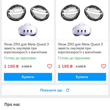
Лінзи ZR3 для Meta Quest 3
Лінзи ZR3 для Meta Quest 3
замість окулярів при
замість окулярів при
короткозорості з магнітним
короткозорості з магнітним
кріпленням, Anti Blue —
кріпленням, Anti Blue —
Готово до відправки
Готово до відправки
L:-5.0D R:-5.0D
L:-1.5D R:-1.5D
1 195
1 195
₴
₴
3 330 ₴
3 330 ₴
Купити
Купити
Показати ще
Про нас