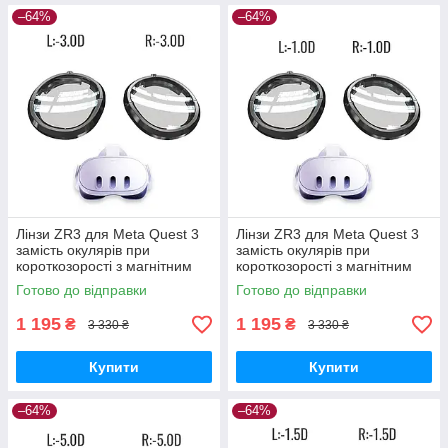
–64%
–64%
Лінзи ZR3 для Meta Quest 3
Лінзи ZR3 для Meta Quest 3
замість окулярів при
замість окулярів при
короткозорості з магнітним
короткозорості з магнітним
кріпленням, Anti Blue —
кріпленням, Anti Blue —
Готово до відправки
Готово до відправки
L:-3.0D R:-3.0D
L:-1.0D R:-1.0D
1 195
1 195
₴
₴
3 330 ₴
3 330 ₴
Купити
Купити
–64%
–64%